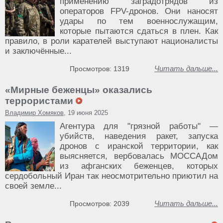
применению заградотрядов из
операторов FPV-дронов. Они наносят
удары по тем военнослужащим,
которые пытаются сдаться в плен. Как
правило, в роли карателей выступают националисты
и заключённые...
Читать дальше...
Просмотров: 1319
«Мирные беженцы» оказались
террористами
Владимир Хомяков
, 19 июня 2025
Агентура для "грязной работы" —
убийств, наведения ракет, запуска
дронов с иранской территории, как
выясняется, вербовалась МОССАДом
из афганских беженцев, которых
сердобольный Иран так неосмотрительно приютил на
своей земле...
Читать дальше...
Просмотров: 2039