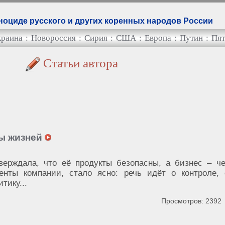
оциде русского и других коренных народов России
краина
:
Новороссия
:
Сирия
:
США
:
Европа
:
Путин
:
Пят
Статьи автора
ы жизней
верждала, что её продукты безопасны, а бизнес – че
енты компании, стало ясно: речь идёт о контроле,
тику...
Просмотров: 2392