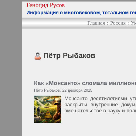
Геноцид Русов
Информация о многовековом, тотальном ген
Главная
:
Россия
:
У
Пётр Рыбаков
Как «Монсанто» сломала миллион
Пётр Рыбаков, 22 декабря 2025
Монсанто десятилетиями ут
раскрыты внутренние докум
вмешательстве в науку и поли