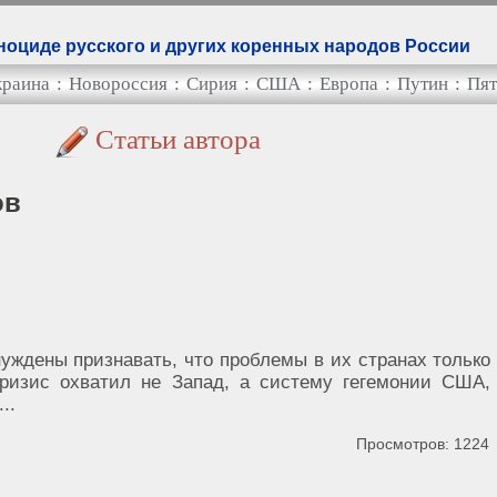
оциде русского и других коренных народов России
краина
:
Новороссия
:
Сирия
:
США
:
Европа
:
Путин
:
Пят
Статьи автора
ов
уждены признавать, что проблемы в их странах только
кризис охватил не Запад, а систему гегемонии США, 
..
Просмотров: 1224