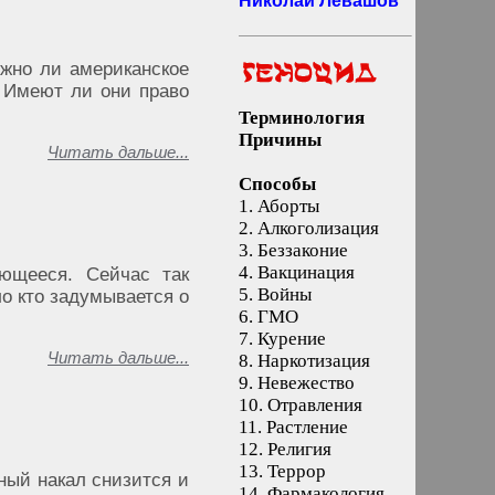
Николай Левашов
жно ли американское
 Имеют ли они право
Терминология
Причины
Читать дальше...
Способы
1.
Аборты
2.
Алкоголизация
3.
Беззаконие
4.
Вакцинация
ющееся. Сейчас так
5.
Войны
о кто задумывается о
6.
ГМО
7.
Курение
Читать дальше...
8.
Наркотизация
9.
Невежество
10.
Отравления
11.
Растление
12.
Религия
13.
Террор
ный накал снизится и
14.
Фармакология