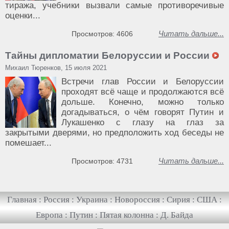
тиража, учебники вызвали самые противоречивые
оценки...
Читать дальше...
Просмотров: 4606
Тайны дипломатии Белоруссии и России
Михаил Тюренков, 15 июля 2021
Встречи глав России и Белоруссии
проходят всё чаще и продолжаются всё
дольше. Конечно, можно только
догадываться, о чём говорят Путин и
Лукашенко с глазу на глаз за
закрытыми дверями, но предположить ход беседы не
помешает...
Читать дальше...
Просмотров: 4731
Главная
:
Россия
:
Украина
:
Новороссия
:
Сирия
:
США
:
Европа
:
Путин
:
Пятая колонна
:
Д. Байда