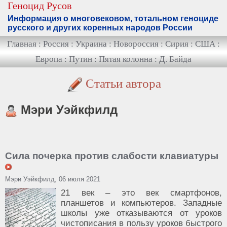
Геноцид Русов
Информация о многовековом, тотальном геноциде
русского и других коренных народов России
Главная
:
Россия
:
Украина
:
Новороссия
:
Сирия
:
США
:
Европа
:
Путин
:
Пятая колонна
:
Д. Байда
Статьи автора
Мэри Уэйкфилд
Сила почерка против слабости клавиатуры
Мэри Уэйкфилд, 06 июля 2021
21 век – это век смартфонов,
планшетов и компьютеров. Западные
школы уже отказываются от уроков
чистописания в пользу уроков быстрого