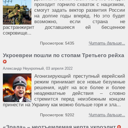
проходит горнило схваток с нацизмом,
смогут задать вектор развития России
на долгие годы вперёд. Но это будет
возможно, если страна не
растранжирит доставшееся ей бесценное
сокровище...
Читать дальше...
Просмотров: 5435
Укроевреи пошли по стопам Третьего рейха
Александр Неукропный, 03 апреля 2022
Агонизирующий преступный еврейский
режим принимает все новые безумные
решения, идёт на все более и более
неадекватные действия – словно
стремится перед неизбежным концом
принести на Украину как можно больше горя и зла...
Читать дальше...
Просмотров: 9202
«Зрада» – неотъемлемая черта укроэлит