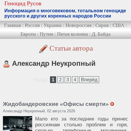
Геноцид Русов
Информация о многовековом, тотальном геноциде
русского и других коренных народов России
Главная
:
Россия
:
Украина
:
Новороссия
:
Сирия
:
США
:
Европа
:
Путин
:
Пятая колонна
:
Д. Байда
Статьи автора
Александр Неукропный
Назад
1
2
3
4
Вперёд
Жидобандеровские «Офисы смерти»
Александр Неукропный, 02 августа 2026
Мало кто за последние годы принес
россиянам столько проблем и горя,
сколько телефонные мошенники,