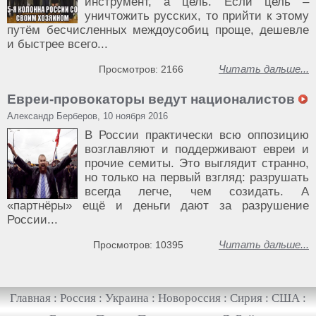
инструмент, а цель. Если цель –
уничтожить русских, то прийти к этому
путём бесчисленных междоусобиц проще, дешевле
и быстрее всего...
Читать дальше...
Просмотров: 2166
Евреи-провокаторы ведут националистов
Александр Берберов, 10 ноября 2016
В России практически всю оппозицию
возглавляют и поддерживают евреи и
прочие семиты. Это выглядит странно,
но только на первый взгляд: разрушать
всегда легче, чем созидать. А
«партнёры» ещё и деньги дают за разрушение
России...
Читать дальше...
Просмотров: 10395
Главная
:
Россия
:
Украина
:
Новороссия
:
Сирия
:
США
: