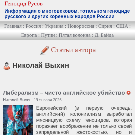
Геноцид Русов
Информация о многовековом, тотальном геноциде
русского и других коренных народов России
Главная
:
Россия
:
Украина
:
Новороссия
:
Сирия
:
США
:
Европа
:
Путин
:
Пятая колонна
:
Д. Байда
Статьи автора
Николай Выхин
Либерализм – чисто английское убийство
Николай Выхин, 19 января 2025
Европейский (в первую очередь,
английский) колониализм выработал
мясницкую схему геноцидов, которая
поражает воображение не только своей
запредельной жестокостью, но и