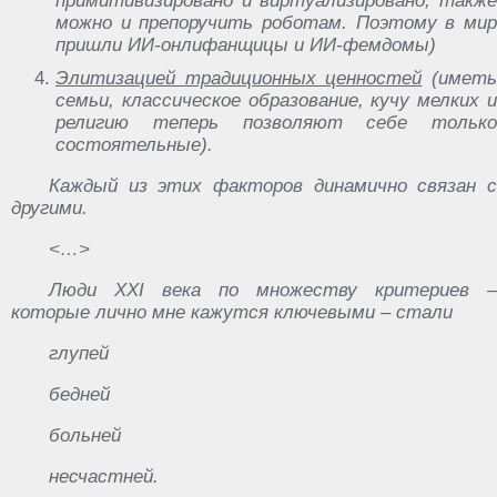
‎примитивизировано ‎и ‎виртуализировано, ‎также‏
‎можно ‎и ‎препоручить‏ ‎роботам.‏ ‎Поэтому ‎в‏ ‎мир
‎пришли‏ ‎ИИ-онлифанщицы ‎и ‎ИИ-фемдомы)
Элитизацией ‎традиционных ‎ценностей
(иметь
‎семьи,‏ ‎классическое‏ ‎образование, ‎кучу‏ ‎мелких ‎и‏
‎религию ‎теперь‏ ‎позволяют‏ ‎себе ‎только‏
‎состоятельные).
Каждый ‎из ‎этих ‎факторов ‎динамично‏ ‎связан ‎с‏
‎другими.
<…>
Люди‏ ‎XXI ‎века‏ ‎по ‎множеству ‎критериев ‎–
‎которые‏ ‎лично ‎мне‏ ‎кажутся‏ ‎ключевыми‏ ‎– ‎стали
глупей
бедней
больней
несчастней.