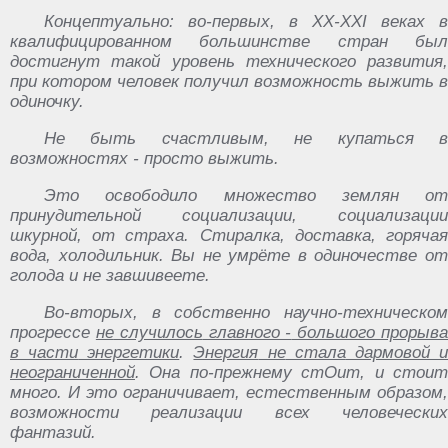
Концептуально: ‎во-первых,‏ ‎в‏ ‎XX-XXI ‎веках‏ ‎в
‎квалифицированном‏ ‎большинстве ‎стран ‎был
‎достигнут ‎такой‏ ‎уровень‏ ‎технического‏ ‎развития,
‎при‏ ‎котором ‎человек‏ ‎получил ‎возможность‏ ‎выжить‏ ‎в
‎одиночку.
Не‏ ‎быть ‎счастливым, ‎не ‎купаться ‎в‏
‎возможностях ‎-‏ ‎просто‏ ‎выжить.
Это‏ ‎освободило ‎множество ‎землян ‎от‏
‎принудительной ‎социализации,‏ ‎социализации
‎шкурной,‏ ‎от‏ ‎страха.‏ ‎Стиралка, ‎доставка, ‎горячая
‎вода, ‎холодильник. ‎Вы ‎не ‎умрёте ‎в‏ ‎одиночестве‏ ‎от
‎голода ‎и ‎не‏ ‎завшивеете.
Во-вторых, ‎в‏ ‎собственно ‎научно-техническом‏
‎прогрессе
не‏ ‎случилось‏ ‎главного ‎-‏ ‎большого ‎прорыва
‎в ‎части‏ ‎энергетики
. ‎
Энергия‏ ‎не‏ ‎стала‏ ‎дармовой ‎и
‎неограниченной
. Она ‎по-прежнему ‎стОит,‏ ‎и ‎стоит
‎много.‏ ‎И‏ ‎это ‎ограничивает,‏ ‎естественным ‎образом,
‎возможности ‎реализации‏ ‎всех ‎человеческих
‎фантазий.