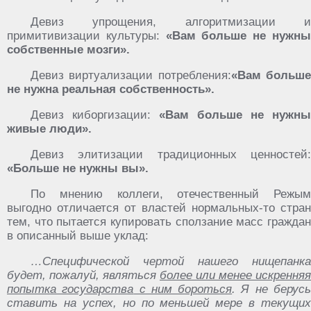
Девиз упрощения, алгоритмизации и
примитивизации культуры:
«Вам больше не нужн
собственные мозги».
Девиз виртуализации потребления:
«Вам больш
не нужна реальная собственность».
Девиз киборгизации:
«Вам больше не нужны
живые люди».
Девиз элитизации традиционных ценностей:
«Больше не нужны вы».
По мнению коллеги, отечественный Режым
выгодно отличается от властей нормальных-то стран
тем, что пытается купировать сползание масс граждан
в описанный выше уклад:
…Специфической ‎чертой ‎нашего‏ ‎нищепанка
‎будет, ‎пожалуй,‏ ‎являться‏
‎более ‎или‏ ‎менее ‎искренняя
‎попытка ‎государства‏ ‎с ‎ним ‎бороться
. Я‏ ‎не‏ ‎берусь
‎ставить‏ ‎на ‎успех,‏ ‎но ‎по ‎меньшей ‎мере ‎в‏ ‎текущих‏