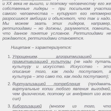
‎и ‎XX‏ ‎века ‎не ‎вышло,‏ ‎и‏ ‎поэтому ‎человечеству‏ ‎его ‎же
‎собственные ‎лидеры‏ ‎– ‎при ‎посильном‏ ‎участии‏
‎самого ‎человечества‏ ‎– ‎купируют‏ ‎его ‎непомерно
‎разросшиеся ‎амбиции ‎и‏ ‎объясняют,‏ ‎что‏ ‎так ‎и‏ ‎надо.
‎Мы‏ ‎можем ‎звать‏ ‎этих‏ ‎лидеров, ‎например,‏
‎рептилоидами ‎– ‎но ‎должны, ‎разумеется,‏ ‎помнить,
‎что‏ ‎данное‏ ‎понятие‏ ‎условное. ‎Рептилоидами ‎не
‎рождаются,‏ ‎рептилоидами ‎становятся.
Нищепанк‏ ‎– ‎характеризуется:
Упрощением, алгоритмизацией‏ ‎и‏
‎примитивизацией‏ ‎культуры
‎(не ‎надо ‎путать
‎культуру ‎и ‎искусство. ‎Искусство ‎-‏ ‎это‏
‎описание ‎того, ‎как ‎люди‏ ‎поступают, ‎а‏
‎культура ‎–‏ ‎это‏ ‎само‏ ‎то, ‎как‏ ‎люди ‎поступают);
В
иртуализацией потребления
‎(продавать
‎виртуальные‏ ‎копии ‎любого‏ ‎явления‏ ‎выгодней,‏
‎чем ‎физические, ‎поэтому ‎их ‎внедряют‏ ‎изо ‎всех
‎сил)
Киборгизацией
(многое‏ ‎из‏ ‎того, ‎что‏