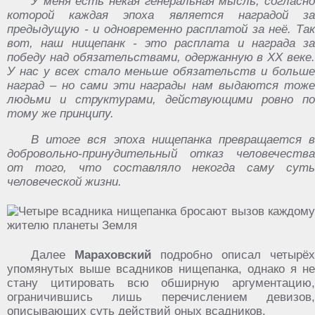
У‏ ‎меня ‎есть ‎некая‏ ‎генеральная‏ ‎мысль, ‎согласно‏
‎которой ‎каждая ‎эпоха ‎является‏ ‎наградой ‎за
‎предыдущую‏ ‎-‏ ‎и ‎одновременно‏ ‎расплатой ‎за‏ ‎неё. ‎Так
‎вот, ‎наш ‎нищепанк‏ ‎-‏ ‎это‏ ‎расплата ‎и‏ ‎награда ‎за‏
‎победу ‎над‏ ‎обязательствами, одержанную‏ ‎в ‎XX‏ ‎веке.
‎У ‎нас ‎у ‎всех‏ ‎стало ‎меньше‏ ‎обязательств‏ ‎и‏ ‎больше
‎наград ‎– ‎но‏ ‎сами ‎эти‏ ‎награды ‎нам‏ ‎выдаются‏ ‎тоже‏
‎людьми ‎и ‎структурами, ‎действующими ‎ровно ‎по
‎тому ‎же ‎принципу.
В‏ ‎итоге‏ ‎вся ‎эпоха ‎нищепанка ‎превращается‏ ‎в
‎добровольно-принудительный‏ ‎отказ ‎человечества‏
‎от‏ ‎того,‏ ‎что ‎составляло‏ ‎некогда ‎саму ‎суть
‎человеческой‏ ‎жизни.
Далее
Мараховский
подробно описал четырёх
упомянутых выше всадников нищепанка, однако я не
стану цитировать всю обширную аргументацию,
ограничившись лишь перечислением девизов,
описывающих суть действий оных всадников.