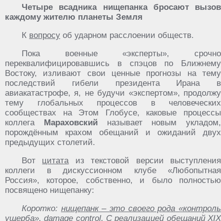
Четыре всадника нищепанка бросают вызов
каждому жителю планеты Земля
К
вопросу
об ударном расслоении обществ.
Пока военные «эксперты», срочно
переквалифицировавшись в спэцов по Ближнему
Востоку, изливают свои ценные прогнозы на тему
последствий гибели президента Ирана в
авиакатастрофе, я, не будучи «экспертом», продолжу
тему глобальных процессов в человеческих
сообществах на Этом Глобусе, каковые процессы
коллега
Мараховский
называет новым укладом,
порождённым крахом обещаний и ожиданий двух
предыдущих столетий.
Вот
цитата
из текстовой версии выступлени
коллеги в дискуссионном клубе «Любопытная
Россия», которое, собственно, и было полностью
посвящено нищепанку:
Коротко: ‎
нищепанк‏ ‎– ‎это ‎своего ‎рода‏ ‎«контроль
‎ущерба», damage‏ ‎control
.‏ ‎С‏ ‎реализацией ‎обещаний ‎XIX