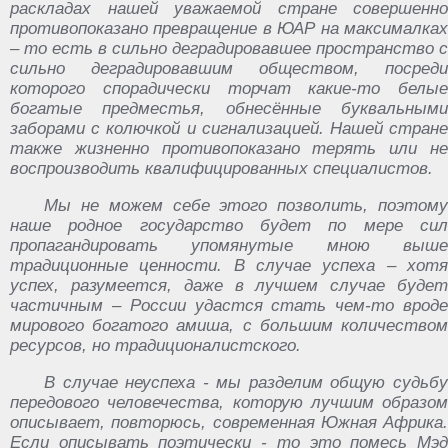
‎раскладах‏ ‎нашей ‎уважаемой‏ ‎стране ‎совершенно‏
‎противопоказано ‎превращение‏ ‎в‏ ‎ЮАР ‎на‏ ‎максималках
‎– ‎то ‎есть ‎в‏ ‎сильно ‎деградировавшее‏ ‎пространство‏ ‎с‏
‎сильно ‎деградировавшим ‎обществом, ‎посреди‏
‎которого ‎спорадически‏ ‎торчат ‎какие-то‏ ‎белые‏
‎богатые‏ ‎предместья, ‎обнесённые ‎буквальными
‎заборами ‎с ‎колючкой ‎и ‎сигнализацией. ‎Нашей‏ ‎стране‏
‎также ‎жизненно ‎противопоказано ‎терять‏ ‎или ‎не‏
‎воспроизводить ‎квалифицированных‏ ‎специалистов.
Мы‏ ‎не‏ ‎можем ‎себе‏ ‎этого ‎позволить, ‎поэтому
‎наше‏ ‎родное ‎государство‏ ‎будет‏ ‎по‏ ‎мере ‎сил
‎пропагандировать ‎упомянутые ‎мною‏ ‎выше
‎традиционные ‎ценности.‏ ‎В‏ ‎случае ‎успеха‏ ‎– ‎хотя
‎успех, ‎разумеется,‏ ‎даже ‎в ‎лучшем‏ ‎случае‏ ‎будет
‎частичным‏ ‎– ‎России‏ ‎удастся ‎стать ‎чем-то ‎вроде
‎мирового‏ ‎богатого‏ ‎амиша,‏ ‎с ‎большим‏ ‎количеством
‎ресурсов,‏ ‎но ‎традиционалистского.
В‏ ‎случае‏ ‎неуспеха ‎-‏ ‎мы ‎разделим ‎общую ‎судьбу
‎передового‏ ‎человечества, ‎которую‏ ‎лучшим‏ ‎образом‏
‎описывает, ‎повторюсь, ‎современная ‎Южная‏ ‎Африка.
‎Если‏ ‎описывать ‎поэтически‏ ‎-‏ ‎то‏ ‎это ‎помесь ‎Мэд