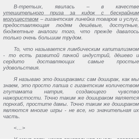
В-третьих,‏ ‎явилась‏ ‎– ‎в‏ ‎качестве
‎утешительного‏ ‎приза ‎за ‎кидок ‎с ‎бескрайним‏
‎могуществом
– гигантская‏ ‎линейка‏ ‎товаров ‎и‏ ‎услуг,
‎предоставляющая‏ ‎людям ‎дешёвые,‏ ‎доступные,‏
‎бюджетные ‎аналоги‏ ‎того, ‎что ‎прежде ‎давалось
‎только‏ ‎очень ‎большим‏ ‎трудом.
То,‏ ‎что‏ ‎называется ‎лимбическим ‎капитализмом
‎-‏ ‎то ‎есть‏ ‎развитой ‎пачкой‏ ‎индустрий,‏ ‎дёшево‏ ‎и
‎сердито ‎доставляющих ‎самые ‎простые
‎удовольствия.
Я ‎называю ‎это ‎дошираками:‏ ‎сам‏ ‎доширак, ‎как ‎мы
‎знаем,‏ ‎это ‎просто‏ ‎лапша ‎с‏ ‎гигантским‏ ‎количеством‏
‎глутамата ‎натрия,‏ ‎создающего ‎чувство
‎нажористости. ‎Точно‏ ‎таким ‎же‏ ‎дошираком‏ ‎является‏
‎порнхаб, ‎простите ‎дамы. ‎Точно ‎таким‏ ‎же ‎дошираком
‎являются‏ ‎многие‏ ‎игры ‎-‏ ‎не ‎все, ‎но ‎значительная‏ ‎их
‎часть.
<…>