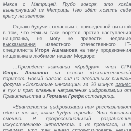
‎Макса ‎с ‎Матрицей. ‎Грубо ‎говоря, ‎это‏ ‎когда‏
‎вынырнувший ‎из ‎Матрицы ‎Нео‏ ‎идёт ‎ловить‏ ‎себе
‎крысу‏ ‎на‏ ‎завтрак.
Однако будучи согласным с приведённой цитатой
в том, что Режым таки борется против наступления
нищепанка, не могу не привести недавние
высказывания
известного отечественного IT-
специалиста
Игоря Ашманова
на тему продвижения
нищепанка в любимом нашем Мордоре:
…Президент компании «Крибрум», член СПЧ
Игорь Ашманов
на сессии «Технологический
паритет. Новый баланс сил на глобальных рынках»
форума «Открытые инновации» за 20 минут
разнёс
в пух и прах главные направления цифровизации от
Правительства и
Германа Грефа
сотоварищи.
«Евангелисты цифровизации нам рассказывают
одно и то же, какие будут тренды. Это довольно
смешно. Я профессиональный разработчик
искусственного интеллекта, а не прогнозов, и я
понимаю, что там ничего спрогнозировать нельзя