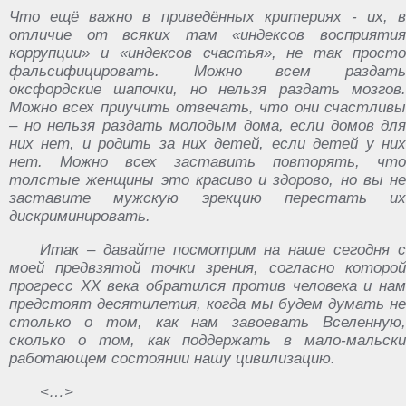
Что ‎ещё ‎важно‏ ‎в ‎приведённых‏ ‎критериях ‎-‏ ‎их,‏ ‎в‏
‎отличие ‎от ‎всяких ‎там ‎«индексов ‎восприятия
‎коррупции» ‎и ‎«индексов‏ ‎счастья»,‏ ‎не ‎так ‎просто
‎фальсифицировать.‏ ‎Можно ‎всем‏ ‎раздать
‎оксфордские‏ ‎шапочки,‏ ‎но‏ ‎нельзя ‎раздать‏ ‎мозгов.
‎Можно ‎всех ‎приучить‏ ‎отвечать, ‎что‏ ‎они‏ ‎счастливы‏
‎– ‎но ‎нельзя ‎раздать ‎молодым‏ ‎дома, ‎если ‎домов‏ ‎для‏
‎них ‎нет,‏ ‎и ‎родить ‎за ‎них‏ ‎детей, ‎если ‎детей‏ ‎у‏ ‎них
‎нет.‏ ‎Можно ‎всех‏ ‎заставить ‎повторять, ‎что
‎толстые ‎женщины‏ ‎это‏ ‎красиво‏ ‎и ‎здорово,‏ ‎но ‎вы‏ ‎не
‎заставите‏ ‎мужскую‏ ‎эрекцию ‎перестать‏ ‎их
‎дискриминировать.
Итак ‎– ‎давайте ‎посмотрим‏ ‎на ‎наше‏ ‎сегодня‏ ‎с‏
‎моей ‎предвзятой ‎точки ‎зрения,‏ ‎согласно ‎которой‏
‎прогресс ‎XX‏ ‎века‏ ‎обратился‏ ‎против ‎человека ‎и ‎нам
‎предстоят ‎десятилетия, ‎когда ‎мы ‎будем‏ ‎думать‏ ‎не
‎столько ‎о ‎том,‏ ‎как ‎нам‏ ‎завоевать ‎Вселенную,‏
‎сколько‏ ‎о‏ ‎том, ‎как‏ ‎поддержать ‎в ‎мало-мальски
‎работающем‏ ‎состоянии ‎нашу‏ ‎цивилизацию.
<…>