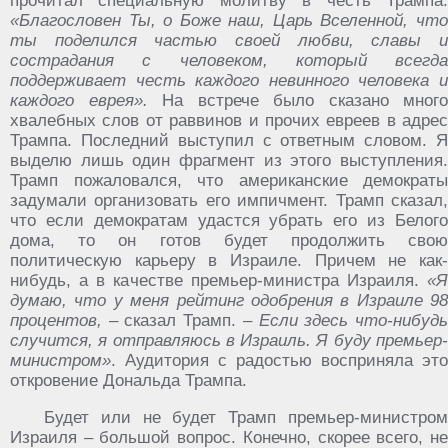
прочитал специальную молитву в честь Трампа:
«Благословен Ты, о Боже наш, Царь Вселенной, что
ты поделился частью своей любви, славы и
сострадания с человеком, который всегда
поддерживает честь каждого невинного человека и
каждого еврея».
На встрече было сказано много
хвалебных слов от раввинов и прочих евреев в адрес
Трампа. Последний выступил с ответным словом. Я
выделю лишь один фрагмент из этого выступления.
Трамп пожаловался, что американские демократы
задумали организовать его импичмент. Трамп сказал,
что если демократам удастся убрать его из Белого
дома, то он готов будет продолжить свою
политическую карьеру в Израиле. Причем не как-
нибудь, а в качестве премьер-министра Израиля.
«Я
думаю, что у меня рейтинг одобрения в Израиле 98
процентов,
– сказал Трамп. –
Если здесь что-нибуд
случится, я отправляюсь в Израиль. Я буду премьер-
министром»
. Аудитория с радостью восприняла это
откровение Дональда Трампа.
Будет или не будет Трамп премьер-министром
Израиля – большой вопрос. Конечно, скорее всего, не