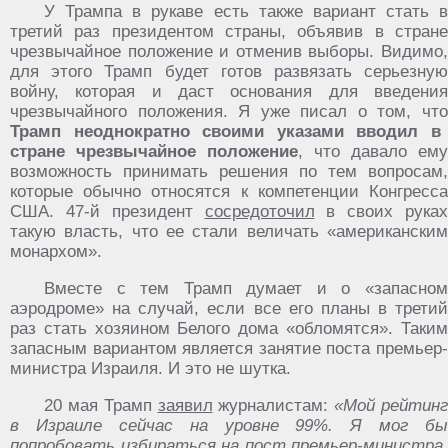
У Трампа в рукаве есть также вариант стать в
третий раз президентом страны, объявив в стране
чрезвычайное положение и отменив выборы. Видимо,
для этого Трамп будет готов развязать серьезную
войну, которая и даст основания для введения
чрезвычайного положения. Я уже писал о том, что
Трамп неоднократно своими указами вводил в
стране чрезвычайное положение
, что давало ему
возможность принимать решения по тем вопросам,
которые обычно относятся к компетенции Конгресса
США. 47-й президент
сосредоточил
в своих руках
такую власть, что ее стали величать «американским
монархом».
Вместе с тем Трамп думает и о «запасном
аэродроме» на случай, если все его планы в третий
раз стать хозяином Белого дома «обломятся». Таким
запасным вариантом является занятие поста премьер-
министра Израиля. И это не шутка.
20 мая Трамп
заявил
журналистам:
«Мой рейтин
в Израиле сейчас на уровне 99%. Я мог бы
попробовать избираться на пост премьер-министра.