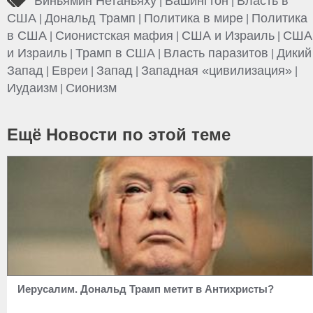
Биньямин Нетаньяху
Вашингтон
Власть в
|
|
США
Дональд Трамп
Политика в мире
Политика
|
|
|
в США
Сионистская мафия
США и Израиль
США
|
|
|
и Израиль
Трамп в США
Власть паразитов
Дикий
|
|
|
Запад
Евреи
Запад
Западная «цивилизация»
|
|
|
|
Иудаизм
Сионизм
|
Ещё Новости по этой теме
Иерусалим. Дональд Трамп метит в Антихристы?