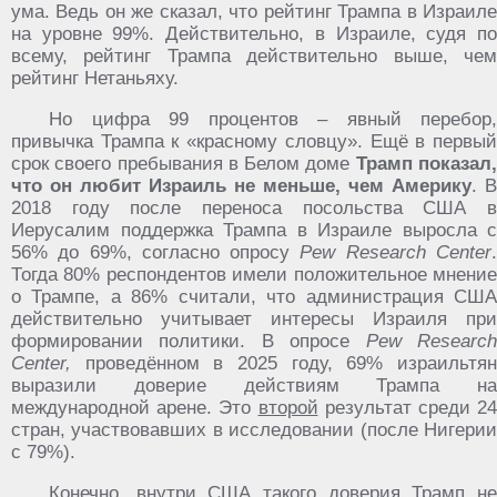
ума. Ведь он же сказал, что рейтинг Трампа в Израиле
на уровне 99%. Действительно, в Израиле, судя по
всему, рейтинг Трампа действительно выше, чем
рейтинг Нетаньяху.
Но цифра 99 процентов – явный перебор,
привычка Трампа к «красному словцу». Ещё в первый
срок своего пребывания в Белом доме
Трамп показал
что он любит Израиль не меньше, чем Америку
. В
2018 году после переноса посольства США в
Иерусалим поддержка Трампа в Израиле выросла с
56% до 69%, согласно опросу
Pew Research Center
Тогда 80% респондентов имели положительное мнение
о Трампе, а 86% считали, что администрация США
действительно учитывает интересы Израиля при
формировании политики. В опросе
Pew Researc
Center,
проведённом в 2025 году, 69% израильтян
выразили доверие действиям Трампа на
международной арене. Это
второй
результат среди 24
стран, участвовавших в исследовании (после Нигерии
с 79%).
Конечно, внутри США такого доверия Трамп не