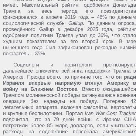
имеет. Максимальный рейтинг одобрения Дональда
Трампа за весь период его президентства
фиксировался в апреле 2019 года – 46% по данным
социологической службы
Gallup
. По данным опроса
проведённого Gallup в декабре 2025 года, рейтинг
одобрения политики Трампа упал до 36%, что стало
худшим показателем за его второй срок. В мае
нынешнего года был зафиксирован рекордно низкий
показатель – 35%.
Социологи и политологи прогнозируют
дальнейшее снижение рейтинга поддержки Трампа в
Америке. Прежде всего, по причине того, что
он ради
Израиля впервые напрямую втянул Америку в
войну на Ближнем Востоке
. Вместо ожидавшейс
Трампом молниеносной победы затянувшаяся военная
операция без надежды на победу. Потеряно 42
летательных аппарата, включая самолёты, вертолёты
и крупные беспилотники. Портал
Iran War Cost Tracke
подсчитал, что за 79 дней войны с Ираном США
потратили более 85 млрд долларов, если учитывать
расходы на содержание персонала американских