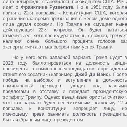
лицо четырежды становилось президентом США. Речь
идет о
Франклине Рузвельте
. Но в 1951 году была
принята 22-я поправка к Конституции США, которая
ограничивала время пребывания в Белом доме одного
лица двумя сроками. Но Трампа не смущает ныне
действующая 22-я поправка. Он будет пытаться
отменить ее, хотя процедура отмены сложная, требует
наличия очень большого процента голосов за;
эксперты считают маловероятным успех Трампа.
Но у него есть запасной вариант. Трамп будет в
2028 году баллотироваться на должность вице-
президента, а номинальным кандидатом в президенты
станет его соратник (например,
Джей Ди Вэнс
). Посл
победы на выборах и вступления в должность
номинальный президент уходит под разными
предлогами в отставку и передает президентскую
эстафету Трампу. Однако въедливые юристы считают,
что этот вариант будет нелегитимным, поскольку 12-я
поправка к Конституции запрещает лицу, не
имеющему права занимать должность президента,
быть избранным вице-президентом.