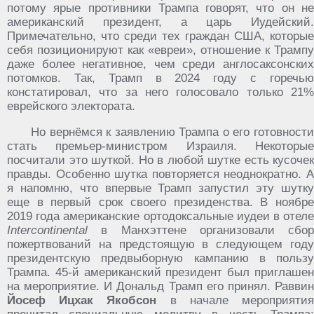
потому ярые противники Трампа говорят, что он не
американский президент, а царь Иудейский.
Примечательно, что среди тех граждан США, которые
себя позиционируют как «евреи», отношение к Трампу
даже более негативное, чем среди англосаксонских
потомков. Так, Трамп в 2024 году с горечью
констатировал, что за него голосовало только 21%
еврейского электората.
Но вернёмся к заявлению Трампа о его готовности
стать премьер-министром Израиля. Некоторые
посчитали это шуткой. Но в любой шутке есть кусочек
правды. Особенно шутка повторяется неоднократно. А
я напомню, что впервые Трамп запустил эту шутку
еще в первый срок своего президенства. В ноябре
2019 года американские ортодоксальные иудеи в отеле
Intercontinental
в Манхэттене организовали сбор
пожертвований на предстоящую в следующем году
президентскую предвыборную кампанию в пользу
Трампа. 45-й американский президент был приглашен
на мероприятие. И Дональд Трамп его принял. Раввин
Йосеф Ицхак Якобсон
в начале мероприяти