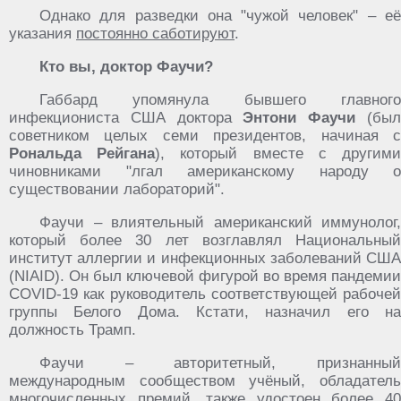
Однако для разведки она "чужой человек" – её
указания
постоянно саботируют
.
Кто вы, доктор Фаучи?
Габбард упомянула бывшего главного
инфекциониста США доктора
Энтони Фаучи
(бы
советником целых семи президентов, начиная с
Рональда Рейгана
), который вместе с другим
чиновниками "лгал американскому народу о
существовании лабораторий".
Фаучи – влиятельный американский иммунолог,
который более 30 лет возглавлял Национальный
институт аллергии и инфекционных заболеваний США
(NIAID). Он был ключевой фигурой во время пандемии
COVID-19 как руководитель соответствующей рабочей
группы Белого Дома. Кстати, назначил его на
должность Трамп.
Фаучи – авторитетный, признанный
международным сообществом учёный, обладатель
многочисленных премий, также удостоен более 40