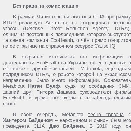
Без права на компенсацию
В рамках Министерства обороны США программу
BTRP реализует Агентство по сокращению военной
угрозы (Defense Threat Reduction Agency, DTRA),
одним из постоянных подрядчиков которого выступает
та самая компании EcoHealth, о чём прямо говорится
на её странице на
справочном ресурсе
Cause IQ.
В открытых источниках нет информации о
деятельности EcoHealth на Украине, но есть данные о
её связях с другой компанией – Metabiota, ещё одним
подрядчиком DTRA, о работе которой на украинском
направлении было много информации. Основатель
Metabiota
Натан Вулф
, судя по сообщения СМИ
давний друг
Питера Дашака
, руководителя фирм
EcoHealth, и, кроме того, входит в её
наблюдательный
совет
.
В свою очередь, Metabiota
тесно связана
с
Хантером Байденом
– наркоманом и сыном бывшег
президента США
Джо Байдена
. В 2019 году о