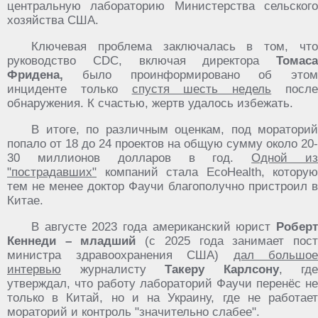
центральную лабораторию Министерства сельского
хозяйства США.
Ключевая проблема заключалась в том, что
руководство CDC, включая директора
Томаса
Фридена,
было проинформировано об этом
инциденте только
спустя шесть недель
посл
обнаружения. К счастью, жертв удалось избежать.
В итоге, по различным оценкам, под мораторий
попало от 18 до 24 проектов на общую сумму около 20-
30 миллионов долларов в год.
Одной и
"пострадавших"
компаний стала EcoHealth, которую
тем не менее доктор Фаучи благополучно пристроил в
Китае.
В августе 2023 года американский юрист
Робер
Кеннеди – младший
(с 2025 года занимает пос
министра здравоохранения США)
дал большое
интервью
журналисту
Такеру Карлсону
, где
утверждал, что работу лабораторий Фаучи перенёс не
только в Китай, но и на Украину, где не работает
мораторий и контроль "значительно слабее".