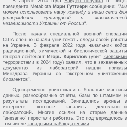
В апреле 2014 года
Байден получил
от вице-
президента Metabiota
Мэри Гуттиери
сообщение:
"М
можем использовать нашу команду и наши сети для
утверждения культурной и экономической
независимости Украины от России".
После начала специальной военной операции
США спешно начали уничтожать следы своей работы
на Украине. В феврале 2022 года начальник войск
радиационной, химической и биологической защиты
генерал-лейтенант
Игорь Кириллов
(убит
киевскими
террористами
в 2024 году) заявил, что в захваченных
документах из лабораторий нашли приказы
Минздрава Украины об "экстренном уничтожении
биоагентов".
Одновременно уничтожались большие массивы
данных, разнообразные отчёты, базы по штаммам и
результаты исследований. Зачищались архивы в
интернете, которые касались деятельности
лабораторий. Многие ссылки на старые данные
"внезапно" перестали работать. Это подтверждалось в
том числе
западными наблюдателями
.