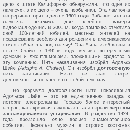
депо в штате Калифорния обнаружили, что одна из
лампочек в их депо – очень необычная. Эта лампочка
непрерывно горит в депо
с 1901 года
. Забавно, что эт
лампочка пережила две новейшие камеры
видеонаблюдения. В 2001-м, когда лампочка отметила
свой 100-летний юбилей, местных жителей на
празднование весёлого дня рождения в американском
стиле собралось под тысячу! Она была изобретена в
штате Огайо в 1895-м году весьма интересными
дамами и джентльменами, вложившими средства в
эту компанию. Нить накаливания изобрёл Адольф
Шайе
(Adolphe A. Chaillet)
. Он изобрёл
долговечну
нить накаливания. Никто не знает секрет
долговечности, он унёс его с собой в могилу.
Но формула долговечности нити накаливания
Адольфа Шайе – это не единственная загадка в
истории электролампы. Гораздо более интересный
вопрос, как скромная лампочка стала первой
жертвой
запланированного устаревания
. В рождество 1924-
года произошло одно весьма знаменательное
событие. Несколько мужчин в строгих костюмах