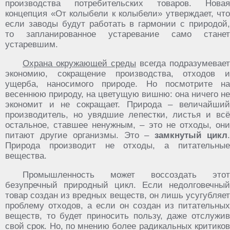
производства потребительских товаров. Новая
концепция «От колыбели к колыбели» утверждает, что
если заводы будут работать в гармонии с природой,
то запланированное устаревание само станет
устаревшим.
Охрана окружающей среды
всегда подразумевает
экономию, сокращение производства, отходов и
ущерба, наносимого природе. Но посмотрите на
весеннюю природу, на цветущую вишню: она ничего не
экономит и не сокращает. Природа – величайший
производитель, но увядшие лепестки, листья и всё
остальное, ставшее ненужным, – это не отходы, они
питают другие организмы. Это –
замкнутый цикл
Природа производит не отходы, а питательные
вещества.
Промышленность может воссоздать этот
безупречный природный цикл. Если недолговечный
товар создан из вредных веществ, он лишь усугубляет
проблему отходов, а если он создан из питательных
веществ, то будет приносить пользу, даже отслужив
свой срок. Но, по мнению более радикальных критиков