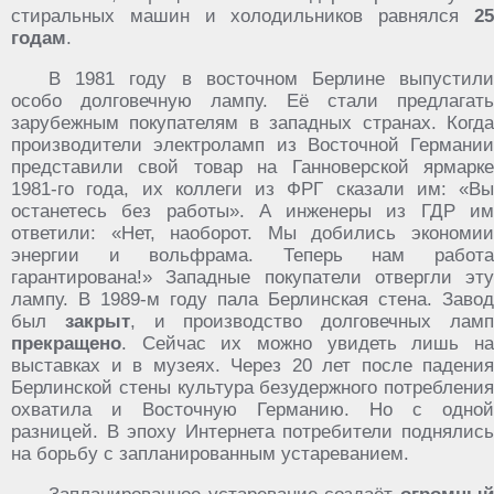
стиральных машин и холодильников равнялся
25
годам
.
В 1981 году в восточном Берлине выпустили
особо долговечную лампу. Её стали предлагать
зарубежным покупателям в западных странах. Когда
производители электроламп из Восточной Германии
представили свой товар на Ганноверской ярмарке
1981-го года, их коллеги из ФРГ сказали им: «Вы
останетесь без работы». А инженеры из ГДР им
ответили: «Нет, наоборот. Мы добились экономии
энергии и вольфрама. Теперь нам работа
гарантирована!» Западные покупатели отвергли эту
лампу. В 1989-м году пала Берлинская стена. Завод
был
закрыт
, и производство долговечных лам
прекращено
. Сейчас их можно увидеть лишь на
выставках и в музеях. Через 20 лет после падения
Берлинской стены культура безудержного потребления
охватила и Восточную Германию. Но с одной
разницей. В эпоху Интернета потребители поднялись
на борьбу с запланированным устареванием.