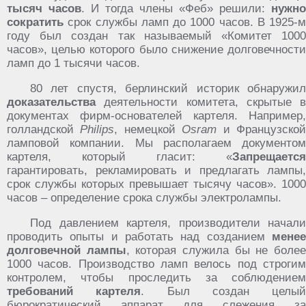
тысяч часов
. И тогда члены «Феб» решили:
нужно
сократить
срок службы ламп до 1000 часов. В 1925-м
году был создан так называемый «Комитет 1000
часов», целью которого было снижение долговечности
ламп до 1 тысячи часов.
80 лет спустя, берлинский историк обнаружил
доказательства
деятельности комитета, скрытые в
документах фирм-основателей картеля. Например,
голландской
Philips
, немецкой
Osram
и Французско
ламповой компании. Мы располагаем документом
картеля, который гласит: «
Запрещается
гарантировать, рекламировать и предлагать лампы,
срок службы которых превышает тысячу часов». 1000
часов – определение срока службы электролампы.
Под давлением картеля, производители начали
проводить опыты и работать над созданием
менее
долговечной лампы
, которая служила бы не боле
1000 часов. Производство ламп велось под строгим
контролем, чтобы проследить за соблюдением
требований картеля
. Был создан целый
бюрократический аппарат для слежения за