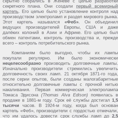
скрытно собрались в Женеве с целью разработки
секретного плана. Они создали
первый всемирный
картель
. Его целью было установление контроля над
производством электроламп и раздел мирового рынка.
Этот картель назывался
«Феб»
. Он объединил
ведущих производителей Европы, США и даже
далёких колоний в Азии и Африке. Его целью был
обмен патентами, контроль производства и, прежде
всего – контроль потребительского рынка.
Компаниям было выгодно, чтобы их лампы
покупали регулярно. Им было экономически
нецелесообразно
производить долговечные лампы.
Изначально производители стремились увеличить
долговечность своих ламп. 21 октября 1871-го года,
после серии опытов, были созданы малогабаритные
относительно долговечные лампы с прочной нитью
накаливания. Первая коммерческая электролампа
Томаса Эдисона
(Thomas Alva Edison)
появилась 
продаже в 1881-м году. Срок её службы достигал
1,5
тысячи
часов. В 1924-м году, когда был основан
картель «Феб», производители с гордостью отмечали,
что им удалось довести срок службы ламп до
2,5