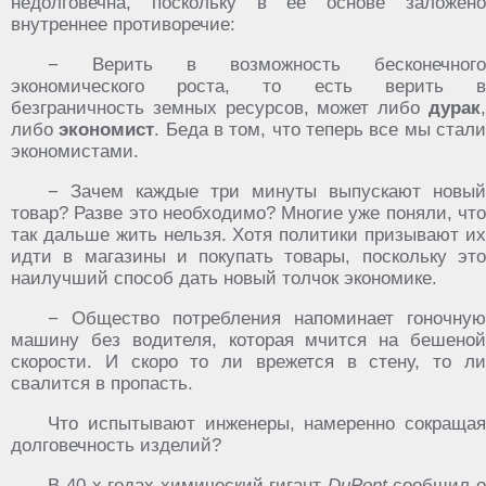
недолговечна, поскольку в её основе заложено
внутреннее противоречие:
− Верить в возможность бесконечного
экономического роста, то есть верить в
безграничность земных ресурсов, может либо
дурак
,
либо
экономист
. Беда в том, что теперь все мы стал
экономистами.
− Зачем каждые три минуты выпускают новый
товар? Разве это необходимо? Многие уже поняли, что
так дальше жить нельзя. Хотя политики призывают их
идти в магазины и покупать товары, поскольку это
наилучший способ дать новый толчок экономике.
− Общество потребления напоминает гоночную
машину без водителя, которая мчится на бешеной
скорости. И скоро то ли врежется в стену, то ли
свалится в пропасть.
Что испытывают инженеры, намеренно сокращая
долговечность изделий?
В 40-х годах химический гигант
DuPont
сообщил 