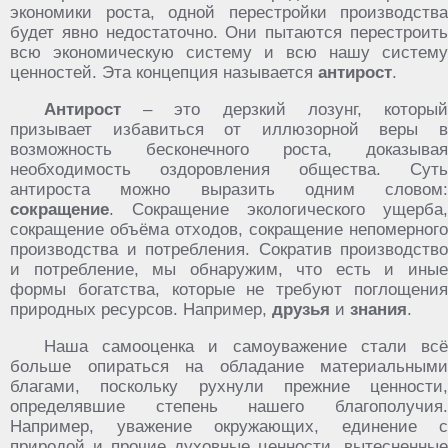
экономики роста, одной перестройки производства
будет явно недостаточно. Они пытаются перестроить
всю экономическую систему и всю нашу систему
ценностей. Эта концепция называется
антирост
.
Антирост
– это дерзкий лозунг, который
призывает избавиться от иллюзорной веры в
возможность бесконечного роста, доказывая
необходимость оздоровления общества. Суть
антироста можно выразить одним словом:
сокращение
. Сокращение экологического ущерба,
сокращение объёма отходов, сокращение непомерного
производства и потребления. Сократив производство
и потребление, мы обнаружим, что есть и иные
формы богатства, которые не требуют поглощения
природных ресурсов. Например,
друзья
и
знания
.
Наша самооценка и самоуважение стали всё
больше опираться на обладание материальными
благами, поскольку рухнули прежние ценности,
определявшие степень нашего благополучия.
Например, уважение окружающих, единение с
природой и прочие духовные ценности, вытесненные