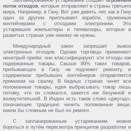
Запланированное устаревание создаёт
огромный
поток отходов
, которые отправляют в страны третьег
мира. Например, в Гану. Вот уже девять лет, как в Гану
один за другим приплывают корабли, груженные
контейнерами с отходами электроники. Это
устаревшие компьютеры и телевизоры, которые в
развитых странах уже никому не нужны.
Международный закон запрещает вывоз
электронных отходов. Однако торговцы применяют
нехитрый приём: они классифицируют эти отходы как
подержанные товары. Свыше 80% таких товаров,
прибывающих в Гану, не подлежит ремонту, и
содержимое прибывших контейнеров отправляется
прямиком на свалку. В бедных странах чинят все
поломанные товары, идея выбрасывать товар лишь
потому, что он сломался, кажется им безумной и
возмутительной. В Индии есть такое слово «джугад»,
означающее традицию чинить поломанные вещи,
каким бы сложным ни был их ремонт.
С запланированным устареванием можно
бороться и путём пересмотра принципов разработки и