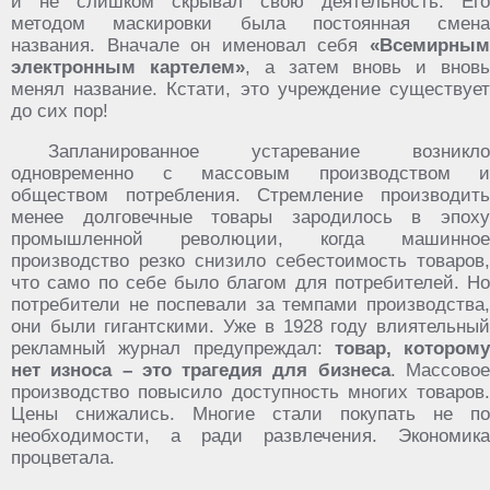
и не слишком скрывал свою деятельность. Его
методом маскировки была постоянная смена
названия. Вначале он именовал себя
«Всемирным
электронным картелем»
, а затем вновь и внов
менял название. Кстати, это учреждение существует
до сих пор!
Запланированное устаревание возникло
одновременно с массовым производством и
обществом потребления. Стремление производить
менее долговечные товары зародилось в эпоху
промышленной революции, когда машинное
производство резко снизило себестоимость товаров,
что само по себе было благом для потребителей. Но
потребители не поспевали за темпами производства,
они были гигантскими. Уже в 1928 году влиятельный
рекламный журнал предупреждал:
товар, которому
нет износа – это трагедия для бизнеса
. Массово
производство повысило доступность многих товаров.
Цены снижались. Многие стали покупать не по
необходимости, а ради развлечения. Экономика
процветала.