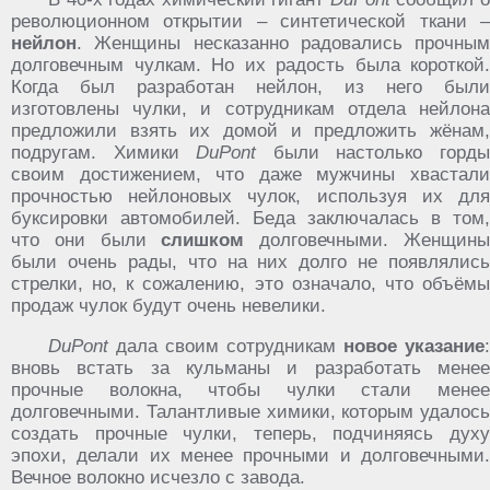
революционном открытии – синтетической ткани –
нейлон
. Женщины несказанно радовались прочным
долговечным чулкам. Но их радость была короткой.
Когда был разработан нейлон, из него были
изготовлены чулки, и сотрудникам отдела нейлона
предложили взять их домой и предложить жёнам,
подругам. Химики
DuPont
были настолько горд
своим достижением, что даже мужчины хвастали
прочностью нейлоновых чулок, используя их для
буксировки автомобилей. Беда заключалась в том,
что они были
слишком
долговечными. Женщин
были очень рады, что на них долго не появлялись
стрелки, но, к сожалению, это означало, что объёмы
продаж чулок будут очень невелики.
DuPont
дала своим сотрудникам
новое указание
:
вновь встать за кульманы и разработать менее
прочные волокна, чтобы чулки стали менее
долговечными. Талантливые химики, которым удалось
создать прочные чулки, теперь, подчиняясь духу
эпохи, делали их менее прочными и долговечными.
Вечное волокно исчезло с завода.