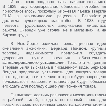
И вот… крах фондового рынка, начинается паника.
В 1929 году формирование общества потребления
приостановилось, поскольку биржевая паника ввергла
США в экономическую рецессию. Безработица
достигла чудовищных масштабов. В 1933 году
четверть трудоспособных американцев лишилась
работы. Очереди уже стояли не в магазинах, а на
биржах труда.
В Нью-Йорке родилась революционная идея
оживления экономики.
Бернард Лондон
, крупный
торговец недвижимости, предложил обуздать
депрессию путём введения обязательного
запланированного устаревания
. Тогда эта концепция
впервые была высказана в письменном виде. Бернард
Лондон предложил установить для каждого товара
срок годности, по истечению которого будет запрещено
пользоваться товаром, и владельцы будут обязаны
его сдать для последующего уничтожения товара.
Он пытался достичь равновесия между капиталом
и рабочей силой, создать постоянный спрос для
новых товаров, постоянный спрос на рабочую силу и