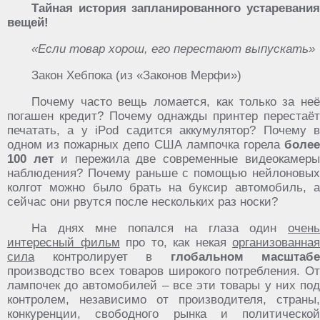
Тайная история запланированного устаревания
вещей!
«Если товар хорош, его перестают выпускать»
Закон Хебпока (из «Законов Мерфи»)
Почему часто вещь ломается, как только за неё
погашен кредит? Почему однажды принтер перестаёт
печатать, а у iPod садится аккумулятор? Почему в
одном из пожарных депо США лампочка горела
более
100 лет
и пережила две современные видеокамер
наблюдения? Почему раньше с помощью нейлоновых
колгот можно было брать на буксир автомобиль, а
сейчас они рвутся после нескольких раз носки?
На днях мне попался на глаза один
очень
интересный фильм
про то, как некая
организованная
сила
контролирует в
глобальном масштабе
производство всех товаров широкого потребления. От
лампочек до автомобилей – все эти товары у них под
контролем, независимо от производителя, страны,
конкуренции, свободного рынка и политической