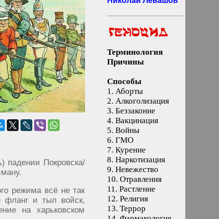
Николай Левашов
Терминология
Причины
Способы
1.
Аборты
2.
Алкоголизация
3.
Беззаконие
4.
Вакцинация
5.
Войны
6.
ГМО
7.
Курение
8.
Наркотизация
) падении Покровска/
9.
Невежество
иману.
10.
Отравления
11.
Растление
ого режима всё не так
12.
Религия
й фланг и тыл войск,
13.
Террор
ение на харьковском
14.
Фармакология