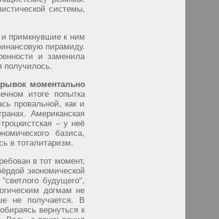
листической системы,
 и примкнувшие к ним
финансовую пирамиду.
ренности и заменила
я получилось.
 рывок моментально
ечном итоге попытка
сь провальной, как и
ранах. Американская
троцкистская – у неё
номического базиса,
сь в тоталитаризм.
ребован в тот момент,
твёрдой экономической
"светлого будущего",
логическим догмам не
ше не получается. В
обираясь вернуться к