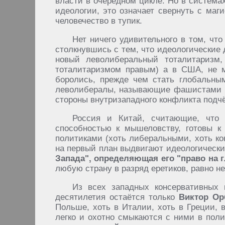
власти в очередном цикле. Но в системах
идеологии, это означает свернуть с маг
человечество в тупик.
Нет ничего удивительного в том, чт
столкнувшись с тем, что идеологические 
новый леволиберальный тоталитаризм
тоталитаризмом правым) а в США, не м
боролись, прежде чем стать глобальным
леволибералы, называющие фашистами тр
стороны внутризападного конфликта подч
Россия и Китай, считающие, что 
способностью к мышеловству, готовы 
политиками (хоть либеральными, хоть ко
на первый план выдвигают идеологически
Запада", определяющая его "право на 
любую страну в разряд еретиков, равно н
Из всех западных консервативных п
десятилетия остаётся только
Виктор Ор
Польше, хоть в Италии, хоть в Греции,
легко и охотно смыкаются с ними в пол