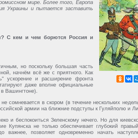
омиссном мире. Более того, Европа
ния Украины и пытается заставить
? С кем и чем борются Россия и
ичным, но поскольку большая часть
ной, начнём всё же с приятного. Как
ть" ускорение и расширение фронта
статируют даже вполне официальные
 в Вашингтоне).
не сомневается в скором (в течение нескольких недель
оссийской армии на ближние подступы к Гуляйполю и Л
еко и беспокоиться Зеленскому нечего. Но для киевск
ние Купянска не только обеспечивает глубокий правы
до важнее, позволяет одновременно начать наступл