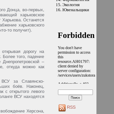
15.
Экология
го Донца, во-первых,
16.
Ювенальщики
вающий харьковское
т Харькова. Останется
абжение харьковского
то-то получит).
 открывая дорогу на
. Более того, падение
 Днепропетровской –
е, откуда можно как
 ВСУ за Славянско-
ьших боёв. Наконец,
к с открытого левого
 фланге ВСУ находятся
RSS
свобождение Херсона,