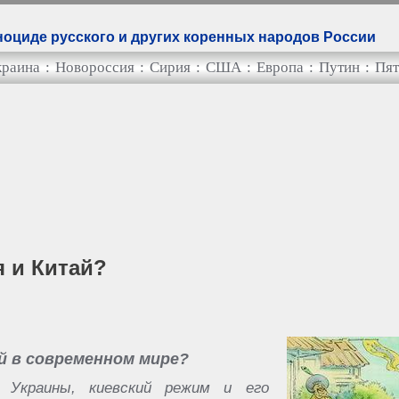
оциде русского и других коренных народов России
краина
:
Новороссия
:
Сирия
:
США
:
Европа
:
Путин
:
Пят
я и Китай?
й в современном мире?
 Украины, киевский режим и его