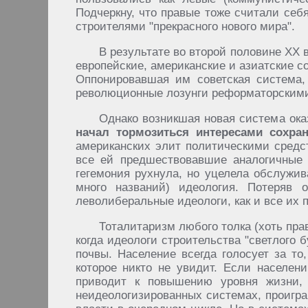
Подчеркну, что правые тоже считали се
строителями "прекрасного нового мира".
В результате во второй половине ХХ
европейские, американские и азиатские 
Оппонировавшая им советская система,
революционные лозунги реформаторскими.
Однако возникшая новая система ока
начал тормозиться интересами сохран
американских элит политическими средс
все ей предшествовавшие аналогичные 
гегемония рухнула, но уцелела обслужив
много названий) идеология. Потеряв 
леволиберальные идеологи, как и все их 
Тоталитаризм любого толка (хоть прав
когда идеологи строительства "светлого 
почвы. Население всегда голосует за то
которое никто не увидит. Если населен
приводит к повышению уровня жизни, 
неидеологизированных системах, проигра