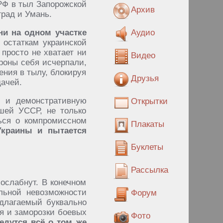
РФ в тыл Запорожской
Архив
рад и Умань.
ни на одном участке
Аудио
 остаткам украинской
просто не хватает ни
Видео
ороны себя исчерпали,
ения в тылу, блокируя
Друзья
дачей.
ы и демонстративную
Открытки
шей УССР, не только
ться о компромиссном
Плакаты
Украины и пытается
Буклеты
Рассылка
ослабнут. В конечном
льной невозможности
Форум
едлагаемый буквально
ня и заморозки боевых
Фото
едутся всё о том же