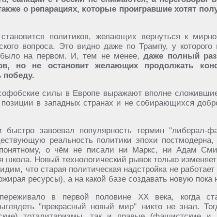
а также о репарациях, которые проигравшие хотят по
 становится политиков, желающих вернуться к мирно
кого вопроса. Это видно даже по Трампу, у которого 
было на первом. И, тем не менее,
даже полный раз
бов, но не остановит желающих продолжать кон
 победу.
усофобские силы в Европе выражают вполне сложивши
позиции в западных странах и не собирающихся добр
 и быстро завоевал популярность термин "либерал-ф
ществующую реальность политики эпохи постмодерна,
епонятному, о чём не писали ни Маркс, ни Адам Сми
я школа. Новый технологический рывок только изменяет
идим, что старая политическая надстройка не работает
ожирая ресурсы), а на какой базе создавать новую пока 
 переживало в первой половине ХХ века, когда ст
ыглядеть "прекрасный новый мир" никто не знал. То
ские) тоталитаризмы, так и правые (фашистские и 