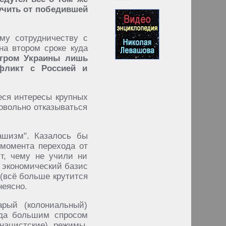
лучить от победившей
му сотрудничеству с
на втором сроке куда
гром Украины лишь
фликт с Россией и
еся интересы крупных
овольно отказываться
ашизм". Казалось бы
 момента перехода от
т, чему не учили ни
 экономический базис
 (всё больше крутится
неясно.
арый (колониальный)
гда большим спросом
нацистские) режимы.