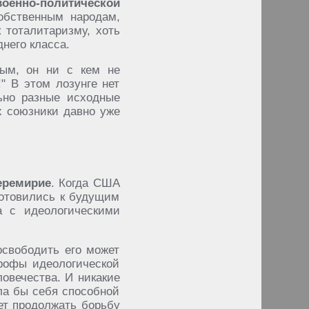
военно-политической
обственным народам,
тоталитаризму, хоть
днего класса.
ным, он ни с кем не
" В этом лозунге нет
ьно разные исходные
х союзники давно уже
еремирие
. Когда США
готовились к будущим
а с идеологическими
освободить его может
трофы идеологической
ловечества. И никакие
ала бы себя способной
ет продолжать борьбу