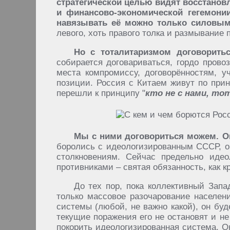
стратегической целью видят восстановл
и финансово-экономической гегемонии
навязывать её можно только силовым
левого, хоть правого толка и размывание 
Но с тоталитаризмом договоритьс
собирается договариваться, гордо прово
места компромиссу, договорённостям, у
позиции. Россия с Китаем живут по прин
перешли к принципу "
кто не с нами, то
Мы с ними договориться можем. Он
боролись с идеологизированным СССР, о
столкновениям. Сейчас предельно иде
противниками – святая обязанность, как к
До тех пор, пока коллективный Запа
только массовое разочарование населен
системы (любой, не важно какой), он буд
текущие поражения его не остановят и не
покорить идеологизированная система. О