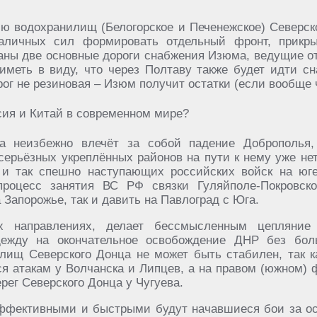
ю водохранилищ (Белогорское и Печенежское) Северско
аличных сил формировать отдельный фронт, прикры
заны две основные дороги снабжения Изюма, ведущие о
иметь в виду, что через Полтаву также будет идти сн
ог не резиновая – Изюм получит остатки (если вообще ч
а неизбежно влечёт за собой падение Доброполья,
серьёзных укреплённых районов на пути к нему уже нет
 и так спешно наступающих российских войск на юге
процесс занятия ВС РФ связки Гуляйполе-Покровско
 Запорожье, так и давить на Павлоград с Юга.
х направлениях, делает бессмысленным цепляние
ежду на окончательное освобождение ДНР без бол
ищ Северского Донца не может быть стабилен, так ка
ся атакам у Волчанска и Липцев, а на правом (южном)
рег Северского Донца у Чугуева.
 эффективными и быстрыми будут начавшиеся бои за о