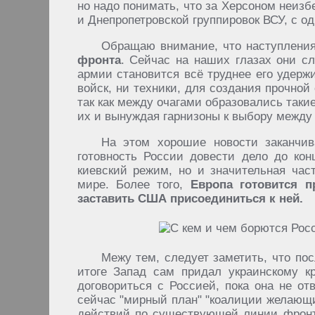
но надо понимать, что за Херсоном неиз
и Днепропетровской группировок ВСУ, с о
Обращаю внимание, что наступлени
фронта
. Сейчас на наших глазах они с
армии становится всё труднее его удерж
войск, ни техники, для создания прочной
так как между очагами образовались таки
их и вынуждая гарнизоны к выбору между 
На этом хорошие новости заканчив
готовность России довести дело до ко
киевский режим, но и значительная час
мире. Более того,
Европа готовится 
заставить США присоединиться к ней.
Межу тем, следует заметить, что по
итоге Запад сам придал украинскому кр
договориться с Россией, пока она не от
сейчас "мирный план" "коалиции желающих
действий по существующей линии фронт