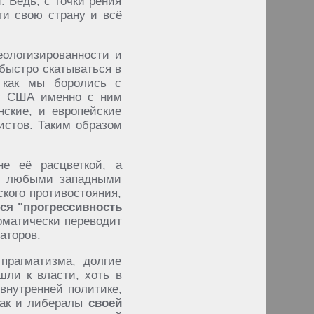
. Ведь, с точки рения
ти свою страну и всё
еологизированности и
 быстро скатываться в
 как мы боролись с
ку США именно с ним
ские, и европейские
стов. Таким образом
е её расцветкой, а
 с любыми западными
кого противостояния,
ся "прогрессивность
томатически переводит
аторов.
прагматизма, долгие
шли к власти, хоть в
внутренней политике,
 как и либералы
своей