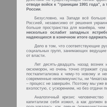
отводе войск к "границам 1991 года", 
России
.
Безусловно, на Западе всё больше
Россией, независимо от решения украинс
больше пространства для манёвра, чем 
несколько ослабит западных ястре
надеющихся в конечном итоге одержать
Дело в том, что соответствующие р
социальных групп, занимающих ведущие 
от власти.
Лет десять-двадцать назад возник
оксюморон, но очень точно отражает су
посткапитализма к чему-то новому и н
современные неокоммунисты, ни Чикагска
– процесс не завершён. Поэтому мы уже в
вхолостую, с ускорением, но без отдачи п
Аналогичный кризис человечество
капитализм себя изжил, а как должен в
пользовались как левые (коммунистиче