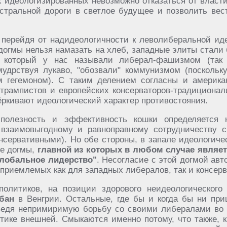
 идеологизированных невозможно отказаться от власти
истральной дороги в светлое будущее и позволить вес
о перейдя от надидеологичности к леволиберальной ид
догмы нельзя намазать на хлеб, западные элиты стали
, который у нас называли либерал-фашизмом (так
удрствуя лукаво, "обозвали" коммунизмом (посколь
 гегемоном). С таким делением согласны и американ
ампистов и европейских консерваторов-традиционали
ёркивают идеологический характер противостояния.
полезность и эффективность кошки определяется н
к взаимовыгодному и равноправному сотрудничеству
нсервативными). Но обе стороны, в запале идеологичес
е догмы,
главной из которых в любом случае являет
глобальное лидерство"
. Несогласие с этой догмой ав
еприемлемых как для западных либералов, так и консерв
олитиков, на позиции здорового неидеологического 
бан
в Венгрии. Остальные, где бы и когда бы ни при
 ведя непримиримую борьбу со своими либералами во 
итике внешней. Смыкаются именно потому, что также,