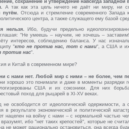
ение, сохранение и утверждение навсегда западной 
.
А так как эта цель ничего не даёт ни миру, ни с
 путём.
Отсюда и стремление современного Запада к 
политического центра, а также служащего ему базой сре
я нельзя.
Ибо, будучи предельно идеологизирован
зглашая: "Не умеешь – научим, не хочешь – заставим!
чёту интересов, соблюдению баланса. У нас изначал
ципу "
кто не против нас, тот с нами
", а США и и
т против нас
".
и с нами нет. Любой мир с ними – не более, чем п
ни хорошо это понимали и даже в моменты разрядки 
ологизированы США и их союзники. Для них борьб
рестовый поход для рыцарей в XI-XV веках.
д не освободится от идеологической одержимости, а 
ия в результате экономической и политической катас
ет нацелен на войну с нами – с нормальной частью че
 вразумят, ибо "нет таких крепостей", которые не счит
на не может рационально остановиться, она всегда буд