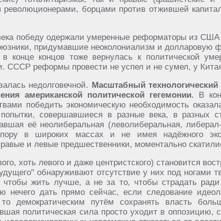
бя революционерами, борцами против отжившей капита
 века победу одержали умеренные реформаторы из США
союзники, придумавшие неоколониализм и долларовую 
 в конце концов тоже вернулась к политической уме
 СССР реформы провести не успел и не сумел, у Кита
залась недолговечной.
Масштабный технологический
ения американской политической гегемонии.
В кон
твами победить экономическую необходимость оказала
попытки, совершавшиеся в разные века, в разных ст
авшая её неолиберальная (леволиберальная, либерал-
опору в широких массах и не имея надёжного эко
правые и левые предшественники, моментально скатили
ого, хоть левого и даже центристского) становится вост
будущего" обнаруживают отсутствие у них под ногами 
, чтобы жить лучше, а не за то, чтобы страдать ради 
ию нечего дать прямо сейчас, если следование идео
то демократическим путём сохранять власть боль
вшая политическая сила просто уходит в оппозицию, с