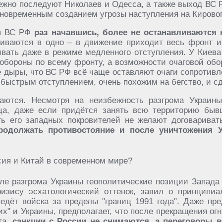
бежно последуют Николаев и Одесса, а также выход ВС 
дновременным созданием угрозы наступления на Кировог
я ВС РФ
раз начавшись, более не останавливаются 
ливаются в одно – в движение приходит весь фронт и
ивать даже в режиме медленного отступления. У Киева 
 обороны по всему фронту, а возможности очаговой об
е дыры, что ВС РФ всё чаще оставляют очаги сопротивл
быстрым отступлением, очень похожим на бегство, и с
аются. Несмотря на неизбежность разгрома Украин
нца, даже если придётся занять всю территорию быв
ть его западных покровителей не желают договарива
продолжать противостояние и после уничтожения 
сле разгрома Украины геополитические позиции Запада 
изису эсхатологический оттенок, завил о принципиа
ведёт войска за пределы "границ 1991 года". Даже пр
" и Украины, предполагает, что после прекращения ог
а,
санкции с России не снимаются, а переговоры в