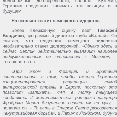
долгосрочные договоренности, полагает Кузьмин,
Германия продолжит занимать эти позиции и в
будущем.
На сколько хватит немецкого лидерства
Более сдержанную оценку дает
Тимофей
Бордачев
, программный директор клуба «Валдай». Он
считает, что тенденция немецкого лидерства
необязательно станет долгосрочной.
«Однако здесь 
сейчас Берлин действительно выглядит наиболее
недружественным по отношению к Москве»
, 
соглашается он.
«При этом и Франция, и Британия
заинтересованы в том, чтобы именно Германия
«зацементировала» репутацию самой
антироссийской страны в Европе, поскольку это
позволит «запихать» ФРГ в топку текущего
конфликта. И милитаристская риторика канцлера
Фридриха Мерца безусловно играет им на руку, –
полагает он.
–
То есть в Старом Свете разгорается
«внутривидовая борьба», и Париж с Лондоном, будучи