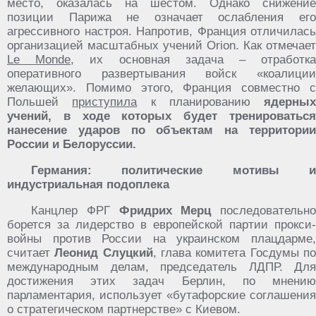
место, оказалась на шестом. Однако снижение
позиции Парижа не означает ослабления его
агрессивного настроя. Напротив, Франция отличилась
организацией масштабных учений Orion. Как отмечает
Le Monde
, их основная задача – отработк
оперативного развертывания войск «коалиции
желающих». Помимо этого, Франция совместно с
Польшей
приступила
к планированию
ядерных
учений, в ходе которых будет тренироваться
нанесение ударов по объектам на территории
России и Белоруссии.
Германия: политические мотивы и
индустриальная подоплека
Канцлер ФРГ
Фридрих Мерц
последовательно
борется за лидерство в европейской партии прокси-
войны против России на украинском плацдарме,
считает
Леонид Слуцкий
, глава комитета Госдумы п
международным делам, председатель ЛДПР. Для
достижения этих задач Берлин, по мнению
парламентария, использует «бутафорские соглашения
о стратегическом партнерстве» с Киевом.