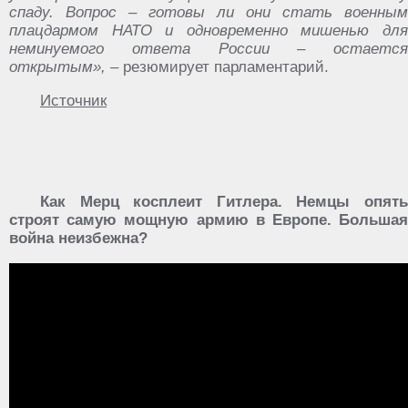
спаду. Вопрос – готовы ли они стать военным
плацдармом НАТО и одновременно мишенью для
неминуемого ответа России – остается
открытым»,
– резюмирует парламентарий.
Источник
Как Мерц косплеит Гитлера. Немцы опять
строят самую мощную армию в Европе. Большая
война неизбежна?