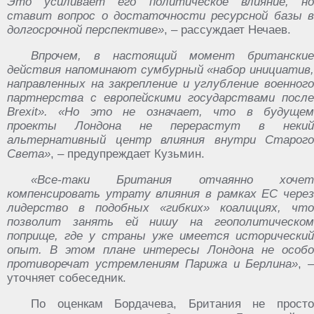
Это усиливает его политическое влияние, но
ставит вопрос о достаточности ресурсной базы в
долгосрочной перспективе»
, – рассуждает Нечаев.
Впрочем, в настоящий момент британские
действия напоминают сумбурный «набор инициатив,
направленных на закрепление и углубление военного
партнерства с европейскими государствами после
Brexit». «Но это не означает, что в будущем
проекты Лондона не перерастут в некий
альтернативный центр влияния внутри Старого
Света»
, – предупреждает Кузьмин.
«Все-таки Британия отчаянно хочет
компенсировать утрату влияния в рамках ЕС через
лидерство в подобных «гибких» коалициях, что
позволит занять ей нишу на геополитическом
поприще, где у страны уже имеется исторический
опыт. В этом плане интересы Лондона не особо
противоречат устремлениям Парижа и Берлина»
, 
уточняет собеседник.
По оценкам Бордачева, Британия не просто