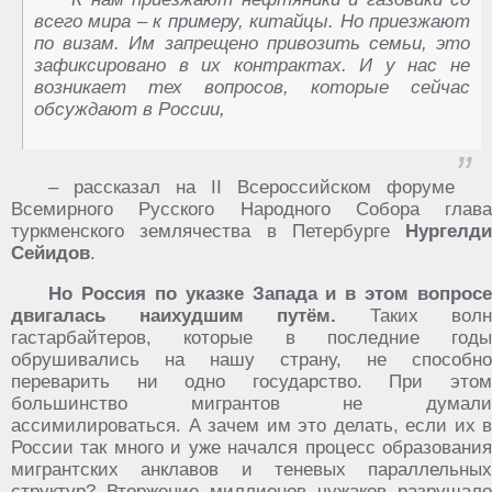
всего мира – к примеру, китайцы. Но приезжают
по визам. Им запрещено привозить семьи, это
зафиксировано в их контрактах. И у нас не
возникает тех вопросов, которые сейчас
обсуждают в России,
– рассказал на II Всероссийском форуме
Всемирного Русского Народного Собора глава
туркменского землячества в Петербурге
Нургелди
Сейидов
.
Но Россия по указке Запада и в этом вопросе
двигалась наихудшим путём.
Таких волн
гастарбайтеров, которые в последние годы
обрушивались на нашу страну, не способно
переварить ни одно государство. При этом
большинство мигрантов не думали
ассимилироваться. А зачем им это делать, если их в
России так много и уже начался процесс образования
мигрантских анклавов и теневых параллельных
структур? Вторжение миллионов чужаков разрушало