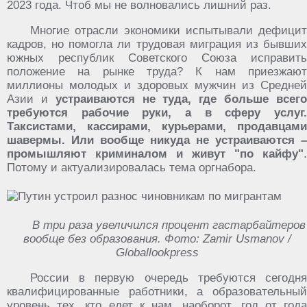
2023 года. Чтоб мы не волновались лишний раз.
Многие отрасли экономики испытывали дефицит
кадров, но помогла ли трудовая миграция из бывших
южных республик Советского Союза исправить
положение на рынке труда? К нам приезжают
миллионы молодых и здоровых мужчин из Средней
Азии и
устраиваются не туда, где больше всег
требуются рабочие руки, а в сферу услуг.
Таксистами, кассирами, курьерами, продавцами
шавермы. Или вообще никуда не устраиваются –
промышляют криминалом и живут "по кайфу"
.
Потому и актуализировалась тема оргнабора.
В три раза увеличился процент гастарбайтеров
вообще без образования. Фото: Zamir Usmanov /
Globallookpress
России в первую очередь требуются сегодня
квалифицированные работники, а образовательный
уровень тех, кто едет к нам, наоборот, год от года