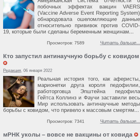
Американская система отчётности о
побочных эффектах вакцин VAERS
(Vaccine Adverse Event Reporting System)
обнародовала ошеломляющие данные
относительно прививок против COVID-
19, которые были сделаны беременным женщинам...
Читать дальше...
Просмотров: 7589
Кто запустил антинаучную борьбу с ковидом
Редакция
, 06 января 2022
Реальная история того, как аферисты,
марионетки друга короля педофилии,
работорговца Эпштейна педофила
Гейтса Коллинз и Фаучи заставили весь
Мир использовать антинаучные методы
борьбы с ковидом, что привело к массовым смертям...
Читать дальше...
Просмотров: 7341
мРНК уколы – вовсе не вакцины от ковида