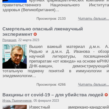
крупных фармацевтических компаний и
правительственного Национального Института
здоровья (Великобритания)...
Читать дальше...
Просмотров: 2133
Смертельно опасный лженаучный
эксперимент
Редакция
, 22 марта 2023
Вышел важный материал д.м.н. А.
Редько и д.м.н. Д. Иванова - обзор
научной литературы, посвященной
препаратам «от ковида» на основе мРНК/
ДНК-вакцин, демонстрирующий
тотальную подмену понятий в иммунологии и
эпидемиологии...
Читать дальше...
Просмотров: 4266
Вакцины от covid-19 – для убийства людей
Игорь Пшеничников
, 05 февраля 2023
Известный американо-канадский