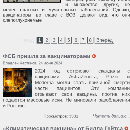
и множество других, не
менее опасных и мучительных заболеваний. Однако,
вакцинаторы, во главе с ВОЗ, делают вид, что они
слепоглухонемые
Назад
1
2
3
4
5
6
7
8
Вперёд
ФСБ пришла за вакцинаторами
Владлен Чертинов
, 24 июня 2024
2024 год сотрясают скандалы с
вакцинами. AstraZeneca, Pfizer и
Moderna могли стать причиной смерти
части пациентов. Эти компании
отзывают свои вакцины, против них
подаются массовые иски. Не миновали разоблачения
и Россию...
Читать дальше...
Просмотров: 3931
«Климатическая вакцина» от Билла Гейтса