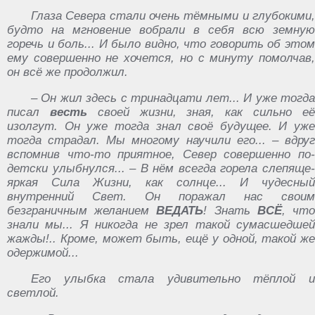
Глаза Севера стали очень тёмными и глубокими,
будто на мгновение вобрали в себя всю земную
горечь и боль... И было видно, что говорить об этом
ему совершенно не хочется, но с минуту помолчав,
он всё же продолжил.
– Он жил здесь с тринадцати лет... И уже тогда
писал
весть
своей жизни, зная, как сильно е
изолгут. Он уже тогда знал своё будущее. И уже
тогда страдал. Мы многому научили его... – вдруг
вспомнив что-то приятное, Север совершенно по-
детски улыбнулся... – В нём всегда горела слепяще-
яркая Сила Жизни, как солнце... И чудесный
внутренний Свет. Он поражал нас своим
безграничным желанием
ВЕДАТЬ
! Знать
ВСЁ
, чт
знали мы... Я никогда не зрел такой сумасшедшей
жажды!.. Кроме, может быть, ещё у одной, такой же
одержимой...
Его улыбка стала удивительно тёплой и
светлой.