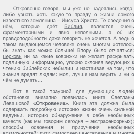
Откровенно говоря, мы уже не надеялись когда-
либо узнать хоть какую-то правду о жизни самого
известного землянина – Иисуса Христа. Те сведения о
нём, которые даёт
Библия
, являются очен
фрагментарными и явно неполными, а об их
правдоподобности даже говорить не хочется. А ведь о
таком выдающемся человеке очень многим хотелось
бы знать как можно больше! Впору было отчаяться:
церковь
ни за какие коврижки не желает раскрывать
подлинную информацию, упорно склоняя верующих к
чтению библейских небылиц и настаивая на том, что
знания вредят людям: мол, лучше нам верить и ни о
чём не думать…
Вот в такой траурной для думающих людей
обстановке внезапно появилась книга Светланы
Левашовой
«Откровение»
. Книга эта должна был
содержать подробную историю жизни очень сильной
ведуньи, историю обнаружения в себе необычных
качеств (как мы говорим сегодня – экстрасенсорных);
способы освоения и приручения необычных
возможностей; пути самосовершенствования и многое