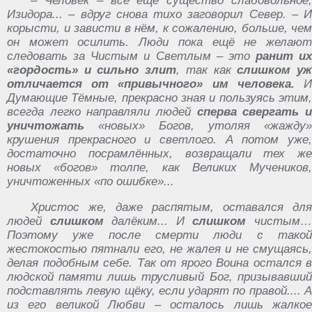
– Человек – всё ещё существо слабовольное,
Изидора... – вдруг снова тихо заговорил Север. – И
корысти, и зависти в нём, к сожалению, больше, чем
он может осилить. Люди пока ещё не желают
следовать за Чистым и Светлым – это
ранит их
«гордость» и сильно злит
, так как
слишком у
отличается от «привычного» им человека.
Думающие Тёмные, прекрасно зная и пользуясь этим,
всегда легко направляли людей
сперва свергать 
уничтожать
«новых» Богов, утоляя «жажду»
крушения прекрасного и светлого. А потом уже,
достаточно посрамлённых, возвращали тех же
новых «богов» толпе, как Великих Мучеников,
уничтоженных «по ошибке»...
Христос же, даже распятым, оставался для
людей
слишком
далёким... И
слишком
чистым
Поэтому уже после смерти люди с такой
жестокостью пятнали его, не жалея и не смущаясь,
делая подобным себе. Так от ярого Воина остался в
людской памяти лишь трусливый Бог, призывавший
подставлять левую щёку, если ударят по правой.... А
из его великой Любви – осталось лишь жалкое