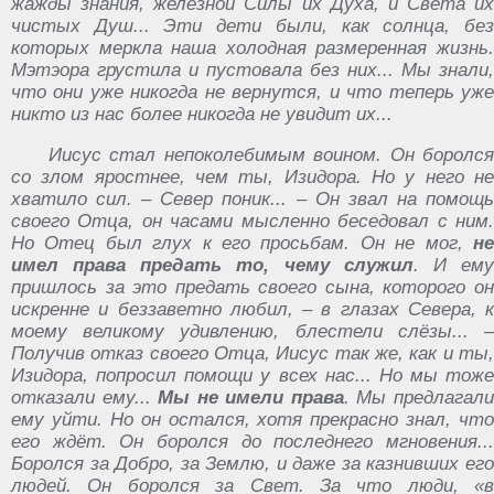
жажды знания, железной Силы их Духа, и Света их
чистых Душ... Эти дети были, как солнца, без
которых меркла наша холодная размеренная жизнь.
Мэтэора грустила и пустовала без них... Мы знали,
что они уже никогда не вернутся, и что теперь уже
никто из нас более никогда не увидит их...
Иисус стал непоколебимым воином. Он боролся
со злом яростнее, чем ты, Изидора. Но у него не
хватило сил. – Север поник... – Он звал на помощь
своего Отца, он часами мысленно беседовал с ним.
Но Отец был глух к его просьбам. Он не мог,
не
имел права предать то, чему служил
. И ем
пришлось за это предать своего сына, которого он
искренне и беззаветно любил, – в глазах Севера, к
моему великому удивлению, блестели слёзы... –
Получив отказ своего Отца, Иисус так же, как и ты,
Изидора, попросил помощи у всех нас... Но мы тоже
отказали ему...
Мы не имели права
. Мы предлагал
ему уйти. Но он остался, хотя прекрасно знал, что
его ждёт. Он боролся до последнего мгновения...
Боролся за Добро, за Землю, и даже за казнивших его
людей. Он боролся за Свет. За что люди, «в