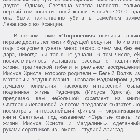
другое. Однако,
Светлана
успела написать тольк
первый том повести своей жизни. В ноябре 2010 года
она была таинственно убита в семейном замке
Левашовых во Франции.
В первом томе
«Откровения»
описаны тольк
первые десять лет жизни будущей ведуньи. Но и в эти
годы она успела узнать много такого, о чём мы, без её
дара, никогда бы так и не узнали. В том числе, ей
посчастливилось услышать рассказ о подлинной
жизни, трагической гибели и реальном воскрешении
Иисуса Христа, которого родители – Белый Волхв из
Мэтэоры и ведунья Мария – назвали
Радомиром
. Дл
лучшего понимания, насколько интересной была
подлинная жизнь Радомира (Иисуса Христа), я
предлагаю вам небольшой фрагмент из книги
Светланы Левашовой. А потом предлагаю обязательно
посмотреть интереснейший фильм –
экранизацию
книги Светланы, под названием «Скрытые факты из
жизни Иисуса Христа и Магдалины», сделанный
руками соратников из Томска – студией
Ариград
…