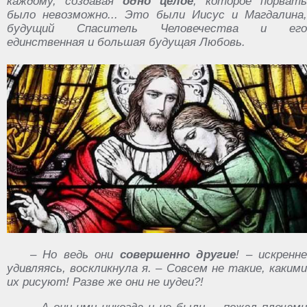
каждому, создавая
одно целое
, которое порвать
было невозможно... Это были Иисус и Магдалина,
будущий Спаситель Человечества и его
единственная и большая будущая Любовь.
– Но ведь они
совершенно другие
! – искренн
удивляясь, воскликнула я. – Совсем не такие, какими
их рисуют! Разве же они не иудеи?!