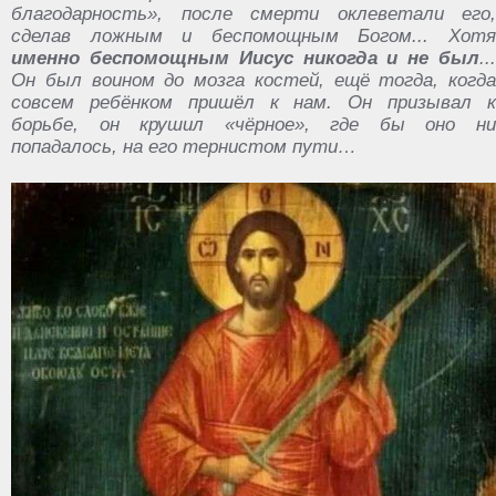
благодарность», после смерти оклеветали его,
сделав ложным и беспомощным Богом... Хотя
именно беспомощным Иисус никогда и не был
...
Он был воином до мозга костей, ещё тогда, когда
совсем ребёнком пришёл к нам. Он призывал к
борьбе, он крушил «чёрное», где бы оно ни
попадалось, на его тернистом пути…