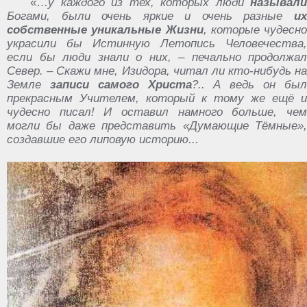
«…
у каждого из тех, которых люди
называли
Богами, были очень яркие и очень разные
их
собственные уникальные Жизни
, которые чудесно
украсили бы Истинную Летопись Человечества,
если бы люди знали о них, – печально продолжал
Север. – Скажи мне, Изидора, читал ли кто-нибудь на
Земле
записи
самого
Христа
?.. А ведь он бы
прекрасным Учителем, который к тому же ещё и
чудесно писал! И оставил намного больше, чем
могли бы даже представить «Думающие Тёмные»,
создавшие его липовую историю...