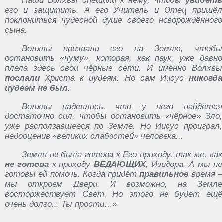
Наши Волхвы спешили к нему, чтобы
увидеть
его и защитить. А его Учитель и Отец пришёл
поклониться чудесной душе своего новорождённого
сына.
Волхвы призвали его на Землю, чтобы
остановить «чуму», которая, как паук, уже давно
плела здесь свои чёрные сети. И именно Волхвы
послали
Христа к иудеям. Но сам Иисус
никогда
иудеем не был
.
Волхвы надеялись, что у него найдётся
достаточно сил, чтобы остановить «чёрное» Зло,
уже расползавшееся по Земле. Но Иисус проиграл,
недооценив «великих слабостей» человека...
Земля не была готова к Его приходу, так же, как
не готова
к приходу
ВЕДАЮЩИХ
, Изидора. А мы не
готовы ей помочь. Когда придёт
правильное
время 
мы откроем Двери. И возможно, на Земле
восторжествует Свет. Но этого не будет ещё
очень долго... Ты прости…»