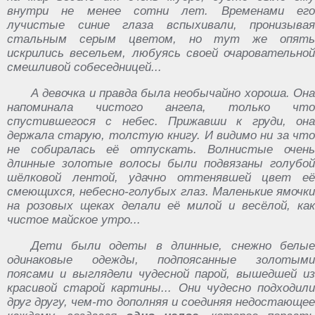
внутри не менее сотни лет. Временами его
лучистые синие глаза вспыхивали, пронизывая
стальным серым цветом, но тут же опять
искрились весельем, любуясь своей очаровательной
смешливой собеседницей...
А девочка и правда была необычайно хороша. Она
напоминала чистого ангела, только что
спустившегося с небес. Прижавши к груди, она
держала старую, толстую книгу. И видимо ни за что
не собиралась её отпускать. Волнистые очень
длинные золотые волосы были подвязаны голубой
шёлковой лентой, удачно оттенявшей цвет её
смеющихся, небесно-голубых глаз. Маленькие ямочки
на розовых щеках делали её милой и весёлой, как
чистое майское утро...
Дети были одеты в длинные, снежно белые
одинаковые одежды, подпоясанные золотыми
поясами и выглядели чудесной парой, вышедшей из
красивой старой картины... Они чудесно подходили
друг другу, чем-то дополняя и соединяя недостающее