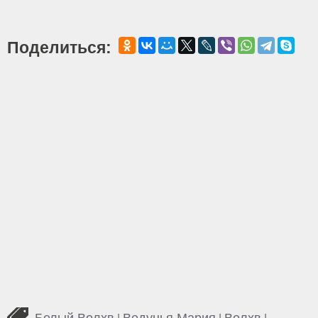
Поделиться:
Белый Волхв
Ведунья Мария
Волхв