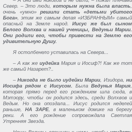
– А они ими никогда и не были, – пожал плечами
Север. – Это люди,
которым нужна была власть
очень «умно»
решили стать «детьми убитог
Бога»
, этим же самым делая «ИЗБРАННЫМ» самый
опасный на Земле народ.
Иисус же был сыно
Белого Волхва и нашей ученицы, Ведуньи Марии.
Они родили его, чтобы привести на Землю его
удивительную Душу.
Я остолбенело уставилась на Севера...
– А как же
иудейка
Мария и Иосиф?! Как же тот
же самый Назарет?..
–
Никогда не было
иудейки
Марии
, Изидора,
н
Иосифа рядом с Иисусом.
Была
Ведунья Мария
которая прямо перед его рождением шла сюда, в
Мэтэору, чтобы он родился здесь, среди Волхвов и
Ведьм. Но она опоздала... Иисус родился неделей
раньше,
НА ЗАРЕ
, в маленьком домике на берег
реки. А его рождение сопровождала Светлая
Утренняя Звезда.