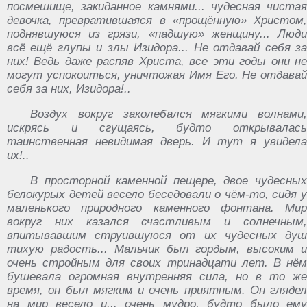
посмешище, закиданное камнями... чудесная чистая
девочка, превратившаяся в «прощённую» Христом,
поднявшуюся из грязи, «падшую» женщину... Люди
всё ещё глупы и злы Изидора... Не отдавай себя за
них! Ведь даже распяв Христа, все эти годы они не
могут успокоиться, уничтожая Имя Его. Не отдавай
себя за них, Изидора!..
Воздух вокруг заколебался мягкими волнами,
искрясь и сгущаясь, будто открывалась
таинственная невидимая дверь. И тут я увидела
их!..
В просторной каменной пещере, двое чудесных
белокурых детей весело беседовали о чём-то, сидя у
маленького природного каменного фонтана. Мир
вокруг них казался счастливым и солнечным,
впитывавшим струившуюся от их чудесных душ
тихую радость... Мальчик был гордым, высоким и
очень стройным для своих тринадцати лет. В нём
бушевала огромная внутренняя сила, но в то же
время, он был мягким и очень приятным. Он глядел
на мир весело и... очень мудро, будто было ему