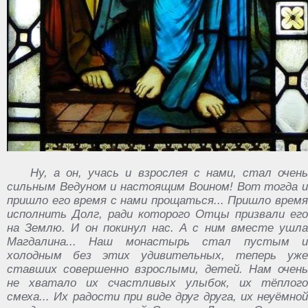
Ну, а он, учась и взрослея с нами, стал очень
сильным Ведуном и настоящим Воином! Вот тогда и
пришло его время с нами прощаться... Пришло время
исполнить Долг, ради которого Отцы призвали его
на Землю. И он покинул нас. А с ним вместе ушла
Магдалина... Наш монастырь стал пустым и
холодным без этих удивительных, теперь уже
ставших совершенно взрослыми, детей. Нам очень
не хватало их счастливых улыбок, их тёплого
смеха... Их радости при виде друг друга, их неуёмной