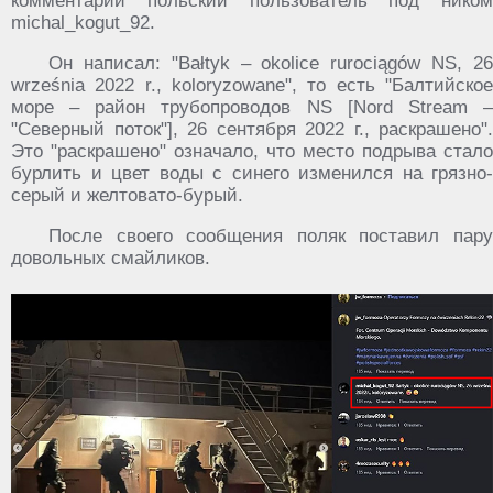
комментарий польский пользователь под ником
michal_kogut_92.
Он написал: "Bałtyk – okolice rurociągów NS, 26
września 2022 r., koloryzowane", то есть "Балтийское
море – район трубопроводов NS [Nord Stream –
"Северный поток"], 26 сентября 2022 г., раскрашено".
Это "раскрашено" означало, что место подрыва стало
бурлить и цвет воды с синего изменился на грязно-
серый и желтовато-бурый.
После своего сообщения поляк поставил пару
довольных смайликов.