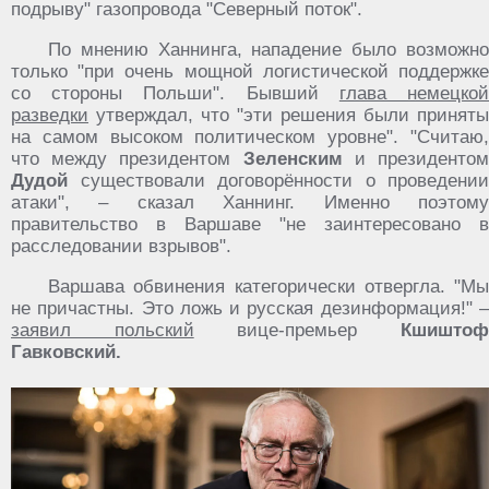
подрыву" газопровода "Северный поток".
По мнению Ханнинга, нападение было возможно
только "при очень мощной логистической поддержке
со стороны Польши". Бывший
глава немецко
разведки
утверждал, что "эти решения были приняты
на самом высоком политическом уровне". "Считаю,
что между президентом
Зеленским
и президенто
Дудой
существовали договорённости о проведении
атаки", – сказал Ханнинг. Именно поэтому
правительство в Варшаве "не заинтересовано в
расследовании взрывов".
Варшава обвинения категорически отвергла. "Мы
не причастны. Это ложь и русская дезинформация!" –
заявил польский
вице-премьер
Кшишто
Гавковский.