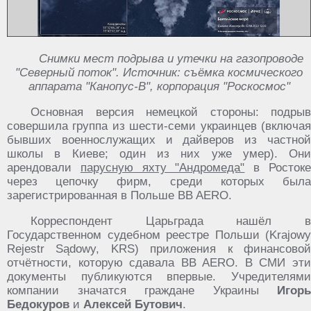
Снимки мест подрыва и утечки на газопроводе
"Северный поток". Источник: съёмка космического
аппарата "Канопус-В", корпорация "Роскосмос"
Основная версия немецкой стороны: подрыв
совершила группа из шести-семи украинцев (включая
бывших военнослужащих и дайверов из частной
школы в Киеве; один из них уже умер). Они
арендовали
парусную яхту "Андромеда"
в Росток
через цепочку фирм, среди которых была
зарегистрированная в Польше BB AERO.
Корреспондент Царьграда нашёл в
Государственном судебном реестре Польши (Krajowy
Rejestr Sądowy, KRS) приложения к финансовой
отчётности, которую сдавала BB AERO. В СМИ эти
документы публикуются впервые. Учредителями
компании значатся граждане Украины
Игорь
Бедокуров
и
Алексей Бутович
.