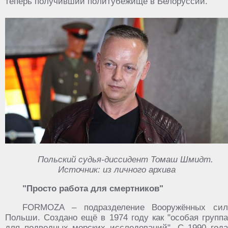
теперь получивший политубежище в Белоруссии.
Польский судья-диссидент Томаш Шмидт.
Источник: из личного архива
"Просто работа для смертников"
FORMOZA – подразделение Вооружённых сил
Польши. Создано ещё в 1974 году как "особая группа
для подводных морских исследований". С 1990 года