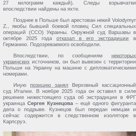
27 килограмм каждый). Следы взрывчатки
впоследствии найдены на яхте.
Позднее в Польше был арестован некий Volodymyr
Z., якобы бывший боевой пловец Сил специальных
операций (ССО) Украины. Окружной суд Варшавы в
октябре 2025 года
отказал в его экстрадиции
Германию. Подозреваемого освободили.
Впоследствии, по сообщениям
некоторых
украинских
источников, он был вывезен с территории
Польши на Украину на машине с дипломатическими
номерами.
Иную
позицию занял
Верховный кассационный
суд Италии. В ноябре 2025 года он оставил в силе
решение нижестоящего суда об экстрадиции в ФРГ
украинца
Сергея Кузнецова
– ещё одного фигуранта
дела о подрыве. Кузнецов был передан немцам и
сейчас содержится в следственном изоляторе в
Карлсруэ.