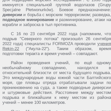
именуется специальной группой водолазов (Grupy
Specjalne Płetwonurków). Боевое предназначение:
диверсии
и борьба с морским терроризмом; разведка
подводное минирование
и разминирование, атаки н
корабли и заброска в тыл противника.
С 16 по 23 сентября 2022 года (напомним, что
подрыв "Северного потока" произошёл 26 сентября
2022 года) специалисты FORMOZA проводили
учения
Rekin-22
("Акула-22"). Таким образом, время
подготовки теракта и время учений – совпадают.
Район проведения учений, по ещё одному
необычайному совпадению, находился в
относительной близости от места будущего подрыва.
Это международные воды южной части Балтийского
моря, где пловцы отряда отрабатывали задачи по
проникновению на суда, а также подводные диверсии
и штурмовые действия. Расстояние между местом
подрыва и ближайшим к нему местом из района
учений – менее 100 километров.