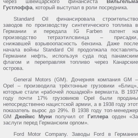
через швейцарского финансиста
Вильгельма
Густлоффа
, который выступал в роли посредника.
Standard Oil финансировала строительство
заводов по производству синтетического топлива в
Германии и передала IG Farben патент на
производство тетраэтилсвинца – присадки,
снижавшей взрывоопасность бензина. Даже после
начала войны Standard Oil продолжала поставлять
Германии нефть, используя суда под панамским
флагом и переправляя топливо через Канарские
острова.
General Motors (GM). Дочерняя компания GM –
Opel – производила трёхтонные грузовики «Блиц»,
которые стали «рабочей лошадкой» вермахта. В 1937
году почти 17% грузовиков Opel были проданы
непосредственно нацистской армии, а в 1938 году этот
показатель вырос до 29%. В 1938 году топ-менеджер
GM
Джеймс Муни
получил от
Гитлера
орден «З
заслуги перед Германским орлом».
Ford Motor Company. Заводы Ford в Германии