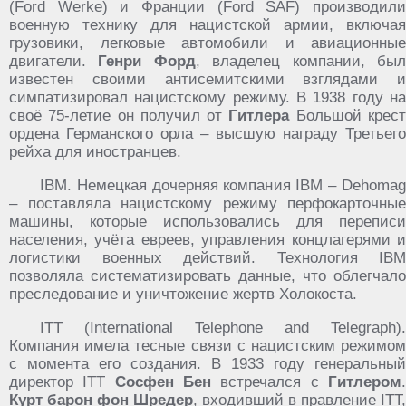
(Ford Werke) и Франции (Ford SAF) производили
военную технику для нацистской армии, включая
грузовики, легковые автомобили и авиационные
двигатели.
Генри Форд
, владелец компании, бы
известен своими антисемитскими взглядами и
симпатизировал нацистскому режиму. В 1938 году на
своё 75-летие он получил от
Гитлера
Большой крес
ордена Германского орла – высшую награду Третьего
рейха для иностранцев.
IBM. Немецкая дочерняя компания IBM – Dehomag
– поставляла нацистскому режиму перфокарточные
машины, которые использовались для переписи
населения, учёта евреев, управления концлагерями и
логистики военных действий. Технология IBM
позволяла систематизировать данные, что облегчало
преследование и уничтожение жертв Холокоста.
ITT (International Telephone and Telegraph).
Компания имела тесные связи с нацистским режимом
с момента его создания. В 1933 году генеральный
директор ITT
Сосфен Бен
встречался с
Гитлером
Курт барон фон Шредер
, входивший в правление ITT,