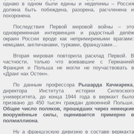
однако в одном были едины и неделимы – Россия
должна быть побеждена, разорена, расчленена и
похоронена.
Последствия Первой мировой войны – это
одновременная интервенция и радостный делёж
окраин России вроде как непримиримыми врагами:
немцами, англичанами, турками, французами…
Вторая мировая повторила расклад Первой. В
частности, только что воевавшие с Германией
Франция и Польша не могли не поучаствовать в
«Дранг нах Остен».
По данным профессора
Рышарда Качмарека
,
директора Института истории Силезского
университета, до конца 1944 года в вермахт было
призвано до 450 тысяч граждан довоенной Польши.
Общее число поляков, прошедших через немецкие
вооружённые силы, оценивается примерно в
полмиллиона
.
Ну а французскую дивизию в составе вермахта