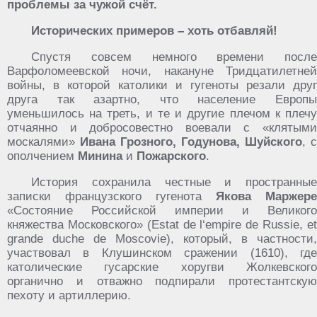
проблемы за чужой счёт.
Исторических примеров – хоть отбавляй!
Спустя совсем немного времени после
Варфоломеевской ночи, накануне Тридцатилетней
войны, в которой католики и гугеноты резали друг
друга так азартно, что население Европы
уменьшилось на треть, и те и другие плечом к плечу
отчаянно и добросовестно воевали с «клятыми
москалями»
Ивана Грозного, Годунова, Шуйского
, с
ополчением
Минина
и
Пожарского
.
История сохранила честные и пространные
записки французского гугенота
Якова Маржере
«Состояние Российской империи и Великого
княжества Московского» (Estat de l‘empire de Russie, et
grande duche de Moscovie), который, в частности,
участвовал в Клушинском сражении (1610), где
католические гусарские хоругви Жолкевского
органично и отважно подпирали протестантскую
пехоту и артиллерию.