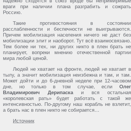
надёжно сходятся в союз вроде бы непримиримые
враги при наличии плана разграбить и сожрать
Россию.
Такие противостояния в состоянии
расслабленности и беспечности не выигрываются.
Причем мобилизация населения ничего не даст без
мобилизации элит и наоборот. Тут всё взаимосвязано.
Тем более ни тех, ни других никто в плен брать не
планирует, вопреки мнению отечественной партии
мира любой ценой.
Людей не хватает на фронте, людей не хватает в
тылу, а значит мобилизация неизбежна и там, и там.
Может дойти и до 6-дневной неделе при 12-часовом
дне, но только в том случае, если
Олег
Владимирович Дерипаска
и вся остальная
«королевская рать» будет работать с такой же
интенсивностью. По-другому наш корабль не взлетит,
а брать нас в плен никто не собирается…
Источник