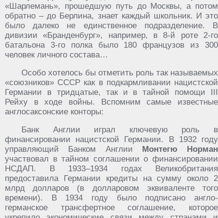
«Шарлемань», прошедшую путь до Москвы, а потом
обратно – до Берлина, знает каждый школьник. И это
было далеко не единственное подразделение. В
дивизии «Бранденбург», например, в 8-й роте 2-го
батальона 3-го полка было 180 французов из 300
человек личного состава…
Особо хотелось бы отметить роль так называемых
«союзников» СССР как в подкармливании нацистской
Германии в тридцатые, так и в тайной помощи III
Рейху в ходе войны. Вспомним самые известные
англосаксонские конторы:
Банк Англии играл ключевую роль в
финансировании нацистской Германии. В 1932 году
управляющий Банком Англии
Монтегю Норман
участвовал в тайном соглашении о финансировании
НСДАП. В 1933–1934 годах Великобритания
предоставила Германии кредиты на сумму около 2
млрд долларов (в долларовом эквиваленте того
времени). В 1934 году было подписано англо-
германское трансфертное соглашение, которое
укрепило экономические связи между странами и