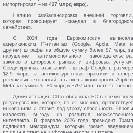
импортировал – на
427 млрд евро
).
Налицо разбалансировка внешней торговли,
которая провоцирует «скандал в благородном
семействе».
С 2024 года Еврокомиссия выписала
американским IT-гигантам (Google, Apple, Meta и
другим) штрафы на общую сумму более $7 млрд за
нарушение антимонопольного законодательства,
законов о цифровых рынках и цифровых услугах.
Среди крупных взысканий – штраф Google в размере
$2,9 млрд за антиконкурентные практики в сфере
рекламных технологий, а также санкции против Apple и
Meta на суммы $1,84 млрд и $797 млн соответственно.
Администрация США обвинила ЕС в чрезмерном
регулировании, которое, по её мнению, препятствует
инновациям и ставит под угрозу способность Европы
извлекать выгоду из развития искусственного
интеллекта. В феврале 2026 года президент Трамп
подписал меморандум, который грозит введением
пошлин в ответ на цифровые налоги и штрафы.