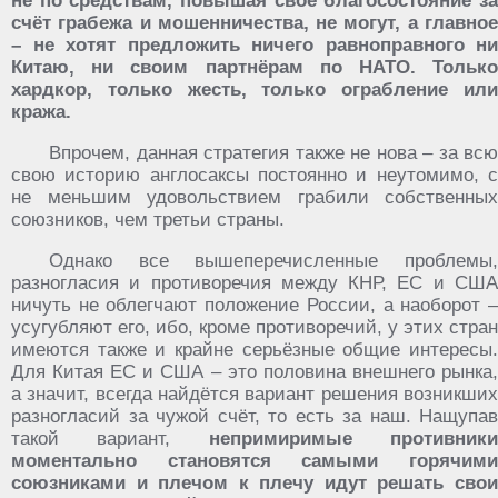
не по средствам, повышая своё благосостояние за
счёт грабежа и мошенничества, не могут, а главное
– не хотят предложить ничего равноправного ни
Китаю, ни своим партнёрам по НАТО. Только
хардкор, только жесть, только ограбление или
кража.
Впрочем, данная стратегия также не нова – за всю
свою историю англосаксы постоянно и неутомимо, с
не меньшим удовольствием грабили собственных
союзников, чем третьи страны.
Однако все вышеперечисленные проблемы,
разногласия и противоречия между КНР, ЕС и США
ничуть не облегчают положение России, а наоборот –
усугубляют его, ибо, кроме противоречий, у этих стран
имеются также и крайне серьёзные общие интересы.
Для Китая ЕС и США – это половина внешнего рынка,
а значит, всегда найдётся вариант решения возникших
разногласий за чужой счёт, то есть за наш. Нащупав
такой вариант,
непримиримые противник
моментально становятся самыми горячими
союзниками и плечом к плечу идут решать свои