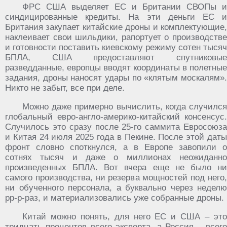
ФРС США выделяет ЕС и Британии СВОПы и
синдицированные кредиты. На эти деньги ЕС и
Британия закупает китайские дроны и комплектующие,
наклеивает свои шильдики, рапортует о производстве
и готовности поставить киевскому режиму сотен тысяч
БПЛА, США предоставляют спутниковые
разведданные, европцы вводят координаты в полетные
задания, дроны наносят удары по «клятым москалям».
Никто не забыт, все при деле.
Можно даже примерно вычислить, когда случился
глобальный евро-англо-америко-китайский консенсус.
Случилось это сразу после 25-го саммита Евросоюза
и Китая 24 июля 2025 года в Пекине. После этой даты
фронт словно споткнулся, а в Европе завопили о
сотнях тысяч и даже о миллионах неожиданно
произведенных БПЛА. Вот вчера еще не было ни
самого производства, ни резерва мощностей под него,
ни обученного персонала, а буквально через неделю
рр-р-раз, и материализовались уже собранные дроны.
Китай можно понять, для него ЕС и США – это
тридцать процентов всего экспорта, а Россия – всего