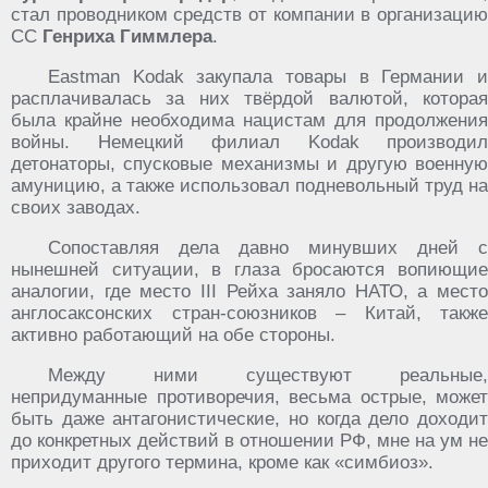
стал проводником средств от компании в организацию
СС
Генриха Гиммлера
.
Eastman Kodak закупала товары в Германии и
расплачивалась за них твёрдой валютой, которая
была крайне необходима нацистам для продолжения
войны. Немецкий филиал Kodak производил
детонаторы, спусковые механизмы и другую военную
амуницию, а также использовал подневольный труд на
своих заводах.
Сопоставляя дела давно минувших дней с
нынешней ситуации, в глаза бросаются вопиющие
аналогии, где место III Рейха заняло НАТО, а место
англосаксонских стран-союзников – Китай, также
активно работающий на обе стороны.
Между ними существуют реальные,
непридуманные противоречия, весьма острые, может
быть даже антагонистические, но когда дело доходит
до конкретных действий в отношении РФ, мне на ум не
приходит другого термина, кроме как «симбиоз».