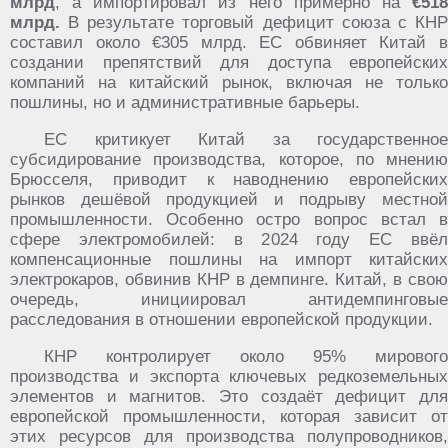
млрд
, а импортировал из него примерно на
€518
млрд.
В результате торговый дефицит союза с КНР
составил около €305 млрд. ЕС обвиняет Китай в
создании препятствий для доступа европейских
компаний на китайский рынок, включая не только
пошлины, но и административные барьеры.
ЕС критикует Китай за государственное
субсидирование производства, которое, по мнению
Брюсселя, приводит к наводнению европейских
рынков дешёвой продукцией и подрыву местной
промышленности. Особенно остро вопрос встал в
сфере электромобилей: в 2024 году ЕС ввёл
компенсационные пошлины на импорт китайских
электрокаров, обвинив КНР в демпинге. Китай, в свою
очередь, инициировал антидемпинговые
расследования в отношении европейской продукции.
КНР контролирует около 95% мирового
производства и экспорта ключевых редкоземельных
элементов и магнитов. Это создаёт дефицит для
европейской промышленности, которая зависит от
этих ресурсов для производства полупроводников,