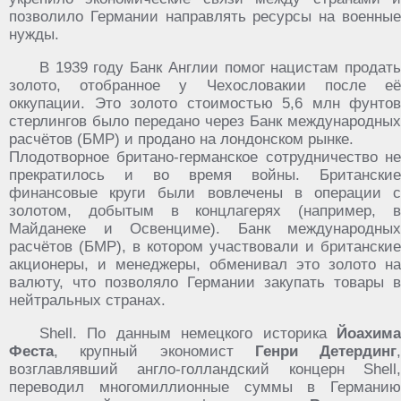
позволило Германии направлять ресурсы на военные
нужды.
В 1939 году Банк Англии помог нацистам продать
золото, отобранное у Чехословакии после её
оккупации. Это золото стоимостью 5,6 млн фунтов
стерлингов было передано через Банк международных
расчётов (БМР) и продано на лондонском рынке.
Плодотворное британо-германское сотрудничество не
прекратилось и во время войны. Британские
финансовые круги были вовлечены в операции с
золотом, добытым в концлагерях (например, в
Майданеке и Освенциме). Банк международных
расчётов (БМР), в котором участвовали и британские
акционеры, и менеджеры, обменивал это золото на
валюту, что позволяло Германии закупать товары в
нейтральных странах.
Shell. По данным немецкого историка
Йоахима
Феста
, крупный экономист
Генри Детердинг
,
возглавлявший англо-голландский концерн Shell,
переводил многомиллионные суммы в Германию