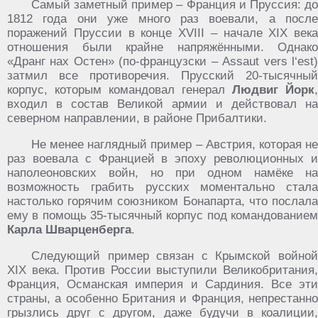
Самый заметный пример – Франция и Пруссия: до
1812 года они уже много раз воевали, а после
поражений Пруссии в конце XVIII – начале XIX века
отношения были крайне напряжёнными. Однако
«Дранг нах Остен» (по-французски – Assaut vers l‘est)
затмил все противоречия. Прусский 20-тысячный
корпус, которым командовал генерал
Людвиг Йорк
,
входил в состав Великой армии и действовал на
северном направлении, в районе Прибалтики.
Не менее наглядный пример – Австрия, которая не
раз воевала с Францией в эпоху революционных и
наполеоновских войн, но при одном намёке на
возможность грабить русских моментально стала
настолько горячим союзником Бонапарта, что послала
ему в помощь 35-тысячный корпус под командованием
Карла Шварценберга
.
Следующий пример связан с Крымской войной
XIX века. Против России выступили Великобритания,
Франция, Османская империя и Сардиния. Все эти
страны, а особенно Британия и Франция, непрестанно
грызлись друг с другом, даже будучи в коалиции,