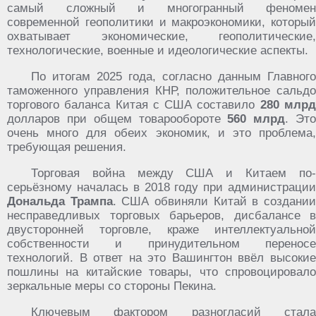
самый сложный и многогранный феномен
современной геополитики и макроэкономики, который
охватывает экономические, геополитические,
технологические, военные и идеологические аспекты.
По итогам 2025 года, согласно данным Главного
таможенного управления КНР, положительное сальдо
торгового баланса Китая с США составило
280 млр
долларов при общем товарообороте
560 млрд
. Эт
очень много для обеих экономик, и это проблема,
требующая решения.
Торговая война между США и Китаем по-
серьёзному началась в 2018 году при администрации
Дональда Трампа
. США обвиняли Китай в создани
несправедливых торговых барьеров, дисбалансе в
двусторонней торговле, краже интеллектуальной
собственности и принудительном переносе
технологий. В ответ на это Вашингтон ввёл высокие
пошлины на китайские товары, что спровоцировало
зеркальные меры со стороны Пекина.
Ключевым фактором разногласий стала