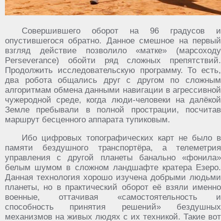
Совершившего оборот на 96 градусов и
опустившегося обратно. Данное смешное на первый
взгляд действие позволило «матке» (марсоходу
Perseverance) обойти ряд сложных препятствий.
Продолжить исследовательскую программу. То есть,
два робота общались друг с другом по сложным
алгоритмам обмена данными навигации в агрессивной
чужеродной среде, когда люди-человеки на далёкой
Земле пребывали в полной прострации, посчитав
маршрут бесценного аппарата тупиковым.
Ибо цифровых топографических карт не было в
памяти бездушного транспортёра, а телеметрия
управления с другой планеты банально «фонила»
белым шумом в сложном ландшафте кратера Езеро.
Данная технология хорошо изучена добрыми людьми
планеты, но в практический оборот её взяли именно
военные, оттачивая «самостоятельность и
способность принятия решений» бездушных
механизмов на живых людях с их техникой. Такие вот