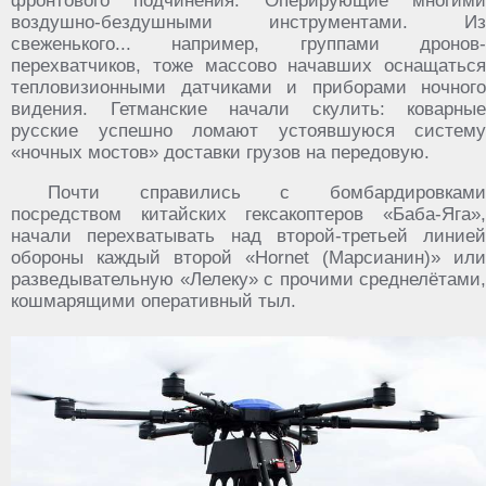
фронтового подчинения. Оперирующие многими
воздушно-бездушными инструментами. Из
свеженького... например, группами дронов-
перехватчиков, тоже массово начавших оснащаться
тепловизионными датчиками и приборами ночного
видения. Гетманские начали скулить: коварные
русские успешно ломают устоявшуюся систему
«ночных мостов» доставки грузов на передовую.
Почти справились с бомбардировками
посредством китайских гексакоптеров «Баба-Яга»,
начали перехватывать над второй-третьей линией
обороны каждый второй «Hornet (Марсианин)» или
разведывательную «Лелеку» с прочими среднелётами,
кошмарящими оперативный тыл.