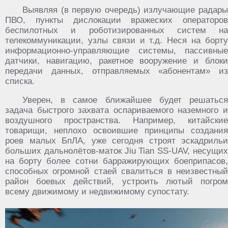
Выявляя (в первую очередь) излучающие радары
ПВО, пункты дислокации вражеских операторов
беспилотных и роботизированных систем на
телекоммуникации, узлы связи и т.д. Неся на борту
информационно-управляющие системы, пассивные
датчики, навигацию, ракетное вооружение и блоки
передачи данных, отправляемых «абонентам» из
списка.
Уверен, в самое ближайшее будет решаться
задача быстрого захвата оспариваемого наземного и
воздушного пространства. Например, китайские
товарищи, неплохо освоившие принципы создания
роев малых БпЛА, уже сегодня строят эскадрильи
больших дальнолётов-маток Jiu Tian SS-UAV, несущих
на борту более сотни барражирующих боеприпасов,
способных огромной стаей свалиться в неизвестный
район боевых действий, устроить лютый погром
всему движимому и недвижимому супостату.