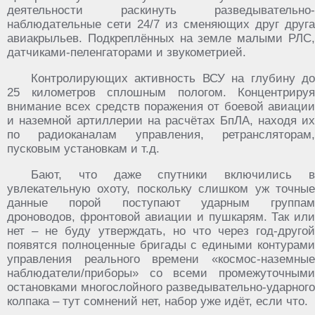
деятельности раскинуть разведывательно-
наблюдательные сети 24/7 из сменяющих друг друга
авиакрыльев. Подкреплённых на земле малыми РЛС,
датчиками-пеленгаторами и звукометрией.
Контролирующих активность ВСУ на глубину до
25 километров сплошным пологом. Концентрируя
внимание всех средств поражения от боевой авиации
и наземной артиллерии на расчётах БпЛА, находя их
по радиоканалам управления, ретрансляторам,
пусковым установкам и т.д.
Бают, что даже спутники включились в
увлекательную охоту, поскольку слишком уж точные
данные порой поступают ударным группам
дроноводов, фронтовой авиации и пушкарям. Так или
нет – не буду утверждать, но что через год-другой
появятся полноценные бригады с едиными контурами
управления реального времени «космос-наземные
наблюдатели/приборы» со всеми промежуточными
остановками многослойного разведывательно-ударного
колпака – тут сомнений нет, набор уже идёт, если что.