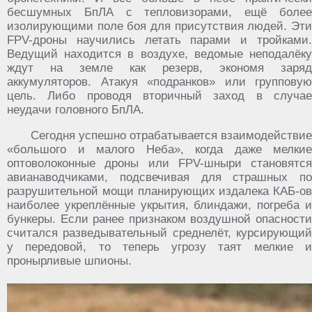
бесшумных БпЛА с тепловизорами, ещё более
изолирующими поле боя для присутствия людей. Эти
FPV-дроны научились летать парами и тройками.
Ведущий находится в воздухе, ведомые неподалёку
ждут на земле как резерв, экономя заряд
аккумуляторов. Атакуя «подранков» или групповую
цель. Либо проводя вторичный заход в случае
неудачи головного БпЛА.
Сегодня успешно отрабатывается взаимодействие
«большого и малого Неба», когда даже мелкие
оптоволоконные дроны или FPV-шныри становятся
авианаводчиками, подсвечивая для страшных по
разрушительной мощи планирующих издалека КАБ-ов
наиболее укреплённые укрытия, блиндажи, погреба и
бункеры. Если ранее признаком воздушной опасности
считался разведывательный среднелёт, курсирующий
у передовой, то теперь угрозу таят мелкие и
пронырливые шпионы.