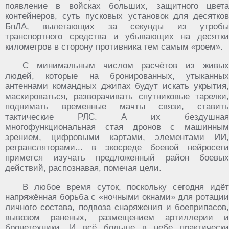
появление в войсках больших, защитного цвета
контейнеров, суть пусковых установок для десятков
БпЛА, вылетающих за секунды из утробы
транспортного средства и убывающих на десятки
километров в сторону противника тем самым «роем».
С минимальным числом расчётов из живых
людей, которые на бронированных, утыканных
антеннами командных джипах будут искать укрытия,
маскироваться, разворачивать спутниковые тарелки,
поднимать временные мачты связи, ставить
тактические РЛС. А их бездушная
многофункциональная стая дронов с машинным
зрением, цифровыми картами, элементами ИИ,
ретрансляторами... в экосреде боевой нейросети
примется изучать предложенный район боевых
действий, распознавая, помечая цели.
В любое время суток, поскольку сегодня идёт
напряжённая борьба с «ночными окнами» для ротации
личного состава, подвоза снаряжения и боеприпасов,
вывозом раненых, размещением артиллерии и
бронетехники. И всё больше в небе практически