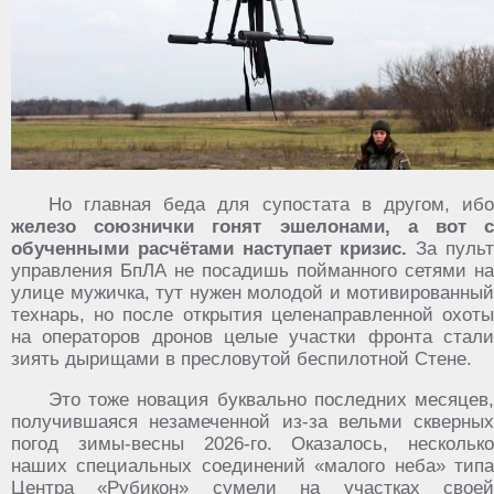
Но главная беда для супостата в другом, ибо
железо союзнички гонят эшелонами, а вот с
обученными расчётами наступает кризис.
За пуль
управления БпЛА не посадишь пойманного сетями на
улице мужичка, тут нужен молодой и мотивированный
технарь, но после открытия целенаправленной охоты
на операторов дронов целые участки фронта стали
зиять дырищами в пресловутой беспилотной Стене.
Это тоже новация буквально последних месяцев,
получившаяся незамеченной из-за вельми скверных
погод зимы-весны 2026-го. Оказалось, несколько
наших специальных соединений «малого неба» типа
Центра «Рубикон» сумели на участках своей