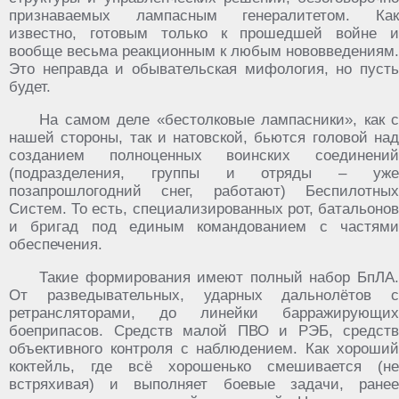
признаваемых лампасным генералитетом. Как
известно, готовым только к прошедшей войне и
вообще весьма реакционным к любым нововведениям.
Это неправда и обывательская мифология, но пусть
будет.
На самом деле «бестолковые лампасники», как с
нашей стороны, так и натовской, бьются головой над
созданием полноценных воинских соединений
(подразделения, группы и отряды – уже
позапрошлогодний снег, работают) Беспилотных
Систем. То есть, специализированных рот, батальонов
и бригад под единым командованием с частями
обеспечения.
Такие формирования имеют полный набор БпЛА.
От разведывательных, ударных дальнолётов с
ретрансляторами, до линейки барражирующих
боеприпасов. Средств малой ПВО и РЭБ, средств
объективного контроля с наблюдением. Как хороший
коктейль, где всё хорошенько смешивается (не
встряхивая) и выполняет боевые задачи, ранее