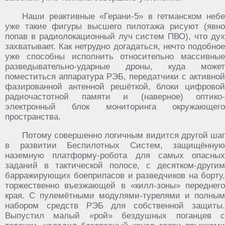
Наши реактивные «Герани-5» в гетманском небе
уже такие фигуры высшего пилотажа рисуют (явно
попав в радиолокационный луч систем ПВО), что дух
захватывает. Как нетрудно догадаться, нечто подобное
уже способны исполнить относительно массивные
разведывательно-ударные дроны, куда может
поместиться аппаратура РЭБ, передатчики с активной
фазированной антенной решёткой, блоки цифровой
радиочастотной памяти и (наверное) оптико-
электронный блок мониторинга окружающего
пространства.
Потому совершенно логичным видится другой шаг
в развитии Беспилотных Систем, защищённую
наземную платформу-робота для самых опасных
заданий в тактической полосе, с десятком-другим
барражирующих боеприпасов и разведчиков на борту,
торжественно въезжающей в «килл-зоны» переднего
края. С пулемётными модулями-турелями и полным
набором средств РЭБ для собственной защиты.
Выпустил малый «рой» бездушных поганцев с