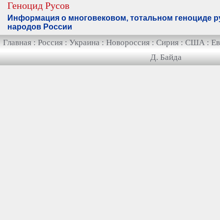
Геноцид Русов
Информация о многовековом, тотальном геноциде ру
народов России
Главная
:
Россия
:
Украина
:
Новороссия
:
Сирия
:
США
:
Ев
Д. Байда