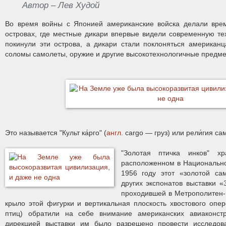
Автор – Лев Худой
Во время войны с Японией американские войска делали вре
островах, где местные дикари впервые видели современную те
покинули эти острова, а дикари стали поклоняться американц
соломы самолеты, оружие и другие высокотехнологичные предме
Это называется "Культ ка́рго" (
англ.
cargo — груз) или рели́гия с
"Золотая птичка инков" 
расположенном в Национальном
1956 году этот «золотой са
других экспонатов выставки 
проходившей в Метрополитен-
крыло этой фигурки и вертикальная плоскость хвостового опер
птиц) обратили на себе внимание американских авиаконстр
дирекцией выставки им было разрешено провести исследов