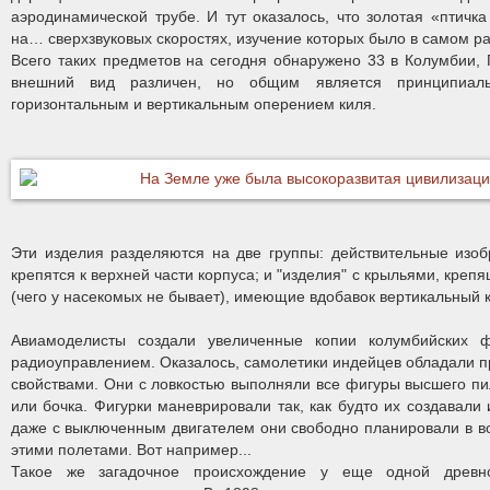
аэродинамической трубе. И тут оказалось, что золотая «птичка
на… сверхзвуковых скоростях, изучение которых было в самом ра
Всего таких предметов на сегодня обнаружено 33 в Колумбии, П
внешний вид различен, но общим является принципиаль
горизонтальным и вертикальным оперением киля.
Эти изделия разделяются на две группы: действительные изоб
крепятся к верхней части корпуса; и "изделия" с крыльями, креп
(чего у насекомых не бывает), имеющие вдобавок вертикальный к
Авиамоделисты создали увеличенные копии колумбийских ф
радиоуправлением. Оказалось, самолетики индейцев обладали 
свойствами. Они с ловкостью выполняли все фигуры высшего пил
или бочка. Фигурки маневрировали так, как будто их создавали
даже с выключенным двигателем они свободно планировали в в
этими полетами. Вот например...
Такое же загадочное происхождение у еще одной древно