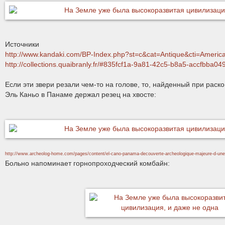
Источники
http://www.kandaki.com/BP-Index.php?st=c&cat=Antique&cti=Americ
http://collections.quaibranly.fr/#835fcf1a-9a81-42c5-b8a5-accfbba04
Если эти звери резали чем-то на голове, то, найденный при раск
Эль Каньо в Панаме держал резец на хвосте:
http://www.archeolog-home.com/pages/content/el-cano-panama-decouverte-archeologique-majeure-d-une
Больно напоминает горнопроходческий комбайн: