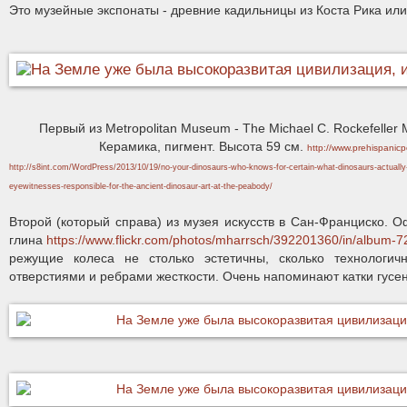
Это музейные экспонаты - древние кадильницы из Коста Рика или
Первый из Metropolitan Museum - The Michael C. Rockefeller Me
Керамика, пигмент. Высота 59 см.
http://www.prehispanicp
http://s8int.com/WordPress/2013/10/19/no-your-dinosaurs-who-knows-for-certain-what-dinosaurs-actually
eyewitnesses-responsible-for-the-ancient-dinosaur-art-at-the-peabody/
Второй (который справа) из музея искусств в Сан-Франциско. О
глина
https://www.flickr.com/photos/mharrsch/392201360/in/album
режущие колеса не столько эстетичны, сколько технологи
отверстиями и ребрами жесткости. Очень напоминают катки гусен