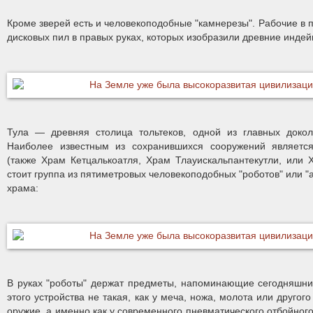
Кроме зверей есть и человекоподобные "камнерезы". Рабочие в
дисковых пил в правых руках, которых изобразили древние индей
Тула — древняя столица тольтеков, одной из главных докол
Наиболее известным из сохранившихся сооружений являетс
(также Храм Кетцалькоатля, Храм Тлауискальпантекутли, или 
стоит группа из пятиметровых человекоподобных "роботов" или "а
храма:
В руках "роботы" держат предметы, напоминающие сегодняшние
этого устройства не такая, как у меча, ножа, молота или другог
оружие, а именно как у современного пневматического отбойног