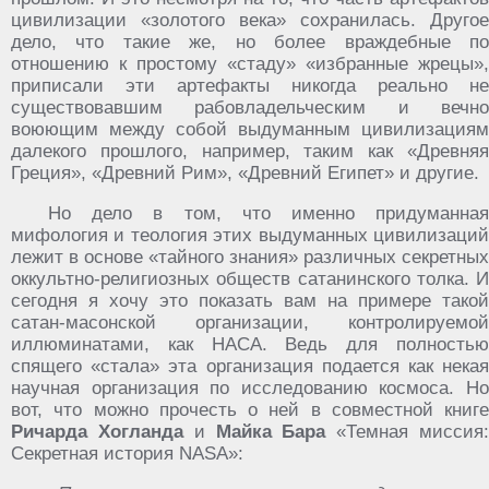
цивилизации «золотого века» сохранилась. Другое
дело, что такие же, но более враждебные по
отношению к простому «стаду» «избранные жрецы»,
приписали эти артефакты никогда реально не
существовавшим рабовладельческим и вечно
воюющим между собой выдуманным цивилизациям
далекого прошлого, например, таким как «Древняя
Греция», «Древний Рим», «Древний Египет» и другие.
Но дело в том, что именно придуманная
мифология и теология этих выдуманных цивилизаций
лежит в основе «тайного знания» различных секретных
оккультно-религиозных обществ сатанинского толка. И
сегодня я хочу это показать вам на примере такой
сатан-масонской организации, контролируемой
иллюминатами, как НАСА. Ведь для полностью
спящего «стала» эта организация подается как некая
научная организация по исследованию космоса. Но
вот, что можно прочесть о ней в совместной книге
Ричарда Хогланда
и
Майка Бара
«Темная миссия
Секретная история NASA»: