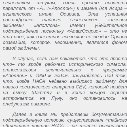
египетским штукам, очень просто провести
параллель от «А» («Аполлон») к замене для Асара –
египетского имени Осириса. Эта успешная
расшифровка тайного египетского значения
эмблемы «Аполлона» имеет убедительное
подтверждение поскольку «Асар/Осирис» – это не
что иное, как известное греческое созвездие Ориона
созвездие, которое, несомненно, является фоном
самой эмблемы.
В случае, если вам покажется, что это просто
что– то вроде рабочего исторического символа,
относящегося исключительно к программе
«Аполлон» и 1960–м годам, задумайтесь над тем,
что, когда НАСА недавно выбирало эмблему для
нового космического аппарата CEV, который придет
на смену Шаттлу и в конце концов вернет
астронавтов на Луну, оно остановилось на
следующем символе.
Далее в книге мы представим документально
подтвержденную историю существования «тайного
общества» внутри НАСА – не только организации