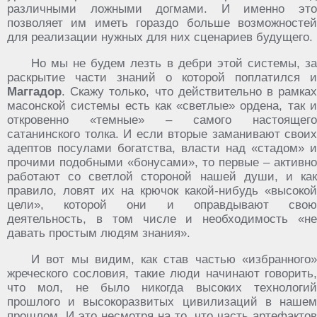
различными ложными догмами. И именно это
позволяет им иметь гораздо больше возможностей
для реализации нужных для них сценариев будущего.
Но мы не будем лезть в дебри этой системы, за
раскрытие части знаний о которой поплатился и
Маггадор
. Скажу только, что действительно в рамках
масонской системы есть как «светлые» ордена, так и
откровенно «темные» – самого настоящего
сатанинского толка. И если вторые заманивают своих
адептов посулами богатства, власти над «стадом» и
прочими подобными «бонусами», то первые – активно
работают со светлой стороной нашей души, и как
правило, ловят их на крючок какой-нибудь «высокой
цели», которой они и оправдывают свою
деятельность, в том числе и необходимость «не
давать простым людям знания».
И вот мы видим, как став частью «избранного»
жреческого сословия, такие люди начинают говорить,
что мол, не было никогда высоких технологий
прошлого и высокоразвитых цивилизаций в нашем
прошлом. И это несмотря на то, что часть артефактов