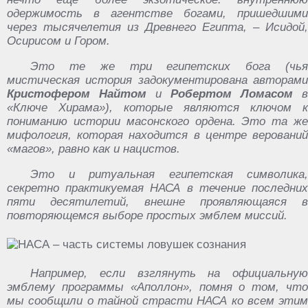
одержимость в агентстве богами, пришедшими
через тысячелетия из Древнего Египта, – Исидой,
Осирисом и Гором.
Это те же три египетских бога (чья
мистическая история задокументирована авторами
Кристофером Найтом
и
Робертом Ломасом
в
«Ключе Хирама»), которые являются ключом к
пониманию истории масонского ордена. Это та же
мифология, которая находится в центре верований
«магов», равно как и нацистов.
Это и ритуальная египетская символика,
секретно практикуемая НАСА в течение последних
пяти десятилетий, внешне проявляющаяся в
повторяющемся выборе простых эмблем миссий.
Например, если взглянуть на официальную
эмблему программы «Аполлон», помня о том, что
мы сообщили о тайной страсти НАСА ко всем этим