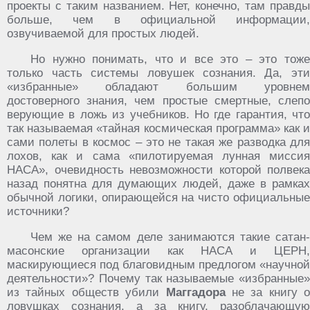
проекты с таким названием. Нет, конечно, там правды
больше, чем в официальной информации,
озвучиваемой для простых людей.
Но нужно понимать, что и все это – это тоже
только часть системы ловушек сознания. Да, эти
«избранные» обладают большим уровнем
достоверного знания, чем простые смертные, слепо
верующие в ложь из учебников. Но где гарантия, что
так называемая «тайная космическая программа» как и
сами полеты в космос – это не такая же разводка для
лохов, как и сама «пилотируемая лунная миссия
НАСА», очевидность невозможности которой полвека
назад понятна для думающих людей, даже в рамках
обычной логики, опирающейся на чисто официальные
источники?
Чем же на самом деле занимаются такие сатан-
масонские организации как НАСА и ЦЕРН,
маскирующиеся под благовидным предлогом «научной
деятельности»? Почему так называемые «избранные»
из тайных обществ убили
Маггадора
не за книгу о
ловушках сознания. а за книгу, разоблачающую