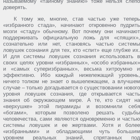
называемому «тайному знанию» тоже нельзя слепо
доверять.
К тому же, многие, став частью уже теперь
«избранного стада», начинают откровенно пудрить
мозги «стаду» обычному. Вот почему они начинают
поддерживать официальную ложь для «спящих»,
сознательно или нет, становясь частью системы
ловушек сознания для тех, кто «спит» еще глубже их.
И для системы ловушек сознания использовать в
своих целях уровни «избранных», «особо избранных»
и «самых суперизбранных», весьма хитроумно и
эффективно. Ибо каждый нижележащий уровень,
ничего толком не знает о вышележащем, а влучшем
случае – только догадывается о существовании нового
уровня ловушек сознания, где открывается часть
знания об окружающем мире. А те, кто сидят на
«верхушке» этой пирамиды и возомнили себя
«богами», которым позволено решать судьбы
человечества, сами являются одновременно и частью
системы ловушек и ее жертвами. Хотя и более
«избранными» и обладающими чуть большим
уровнем реальных знаний, спрятанных под