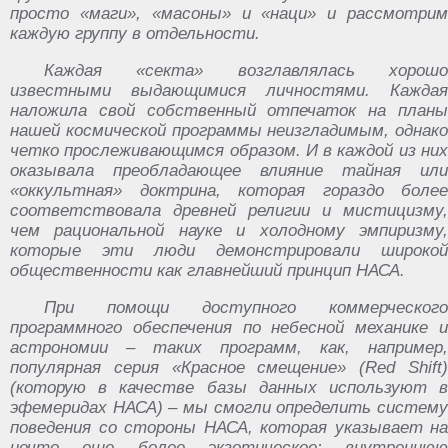
просто «маги», «масоны» и «наци» и рассмотрим
каждую группу в отдельности.
Каждая «секта» возглавлялась хорошо
известными выдающимися личностями. Каждая
наложила свой собственный отпечаток на планы
нашей космической программы неизгладимым, однако
четко прослеживающимся образом. И в каждой из них
оказывала преобладающее влияние тайная или
«оккультная» доктрина, которая гораздо более
соответствовала древней религии и мистицизму,
чем рациональной науке и холодному эмпиризму,
которые эти люди демонстрировали широкой
общественности как главнейший принцип НАСА.
При помощи доступного коммерческого
программного обеспечения по небесной механике и
астрономии – таких программ, как, например,
популярная серия «Красное смещение» (Red Shift)
(которую в качестве базы данных используют в
эфемеридах НАСА) – мы смогли определить систему
поведения со стороны НАСА, которая указывает на
нечто еще более экзотическое: внутреннюю