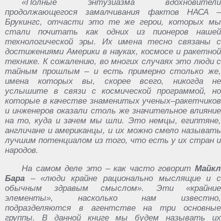
«Полные энтузиазма вдохновители
продолжающегося замалчивания фактов НАСА –
Брукингс, отчасти это те же герои, которых мы
стали почитать как одних из пионеров нашей
технологической эры. Их имена тесно связаны с
достижениями Америки в науках, космосе и ракетной
технике. К сожалению, во многих случаях это люди с
тайным прошлым – и есть примерно столько же,
имена которых вы, скорее всего, никогда не
услышите в связи с космической программой, но
которые в качестве знаменитых ученых–ракетчиков
и инженеров оказали столь же значительное влияние
на то, куда и зачем мы шли. Это немцы, египтяне,
англичане и американцы, и их можно смело называть
лучшим потенциалом из того, что есть у их стран и
народов.
На самом деле это – как часто говорит
Майкл
Бара
– «люди крайне рационально мыслящие и с
обычным здравым смыслом». Эти «крайние
элементы», насколько нам известно,
подразделяются в агентстве на три основные
группы. В данной книге мы будем называть их