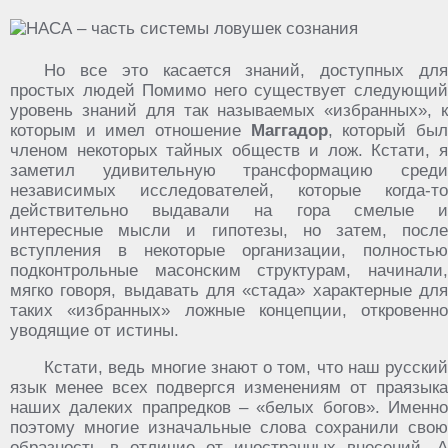
Но все это касается знаний, доступных для
простых людей Помимо него существует следующий
уровень знаний для так называемых «избранных», к
которым и имел отношение
Маггадор
, который бы
членом некоторых тайных обществ и лож. Кстати, я
заметил удивительную трансформацию среди
независимых исследователей, которые когда-то
действительно выдавали на гора смелые и
интересные мысли и гипотезы, но затем, после
вступления в некоторые организации, полностью
подконтрольные масонским структурам, начинали,
мягко говоря, выдавать для «стада» характерные для
таких «избранных» ложные концепции, откровенно
уводящие от истины.
Кстати, ведь многие знают о том, что наш русский
язык менее всех подвергся изменениям от праязыка
наших далеких прапредков – «белых богов». Именно
поэтому многие изначальные слова сохранили свою
образность в отличие от иностранных внесений. А