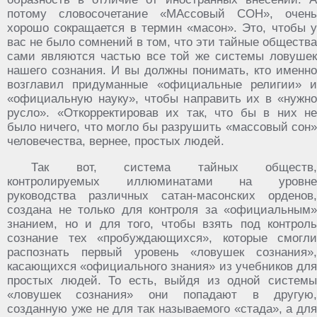
потому словосочетание «
МА
ссовый
СОН
», очень
хорошо сокращается в термин «масон». Это, чтобы у
вас не было сомнений в том, что эти тайные общества
сами являются частью все той же системы ловушек
нашего сознания. И вы должны понимать, кто именно
возглавил придуманные «официальные религии» и
«официальную науку», чтобы направить их в «нужно
русло». «Откорректировав их так, что бы в них не
было ничего, что могло бы разрушить «массовый сон»
человечества, вернее, простых людей.
Так вот, система тайных обществ,
контролируемых иллюминатами на уровне
руководства различных сатан-масонских орденов,
создана не только для контроля за «официальным»
знанием, но и для того, чтобы взять под контроль
сознание тех «пробуждающихся», которые смогли
распознать первый уровень «ловушек сознания»,
касающихся «официального знания» из учебников для
простых людей. То есть, выйдя из одной системы
«ловушек сознания» они попадают в другую,
созданную уже не для так называемого «стада», а для