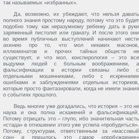
так называемых «избранных».
Да, возможно, их убеждают, что нельзя давать
полного знания простому народу, потому что это будет
подобно тому. как неразумному ребенку дать в руки
заряженный пистолет или гранату. И после этого они
во время публичных выступлений начинают нести
ахинею про то, что мол никаких масонов,
иллюминатов и прочих тайных обществ не
существует, и что мол, конспирология – это все
выдумки людей с больным воображением, а
фальсификации в истории связаны либо с
отдельными мошенниками, либо с искренними
ошибками и заблуждениями отдельных историков,
которые просто фантазировали, когда не имели знания
о событиях прошлого.
Ведь многие уже догадались, что история – это не
наука и она полна искажений и фальсификаций.
Потому отрицать это – глупо, ибо значительная часть
«стада» в отношении этого уже успела «пробудиться».
Потому, структурам, ответственным за «массовый
сон» и пришлось это самое «пробуждение»