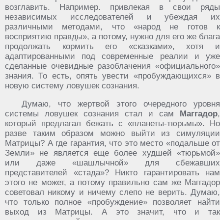
возглавить. Например. привлекая в свои ряды
независимых исследователей и убеждая их
различными методами, что «народ не готов к
восприятию правды», а потому, нужно для его же блага
продолжать кормить его «сказками», хотя и
адаптированными под современные реалии и уже
сделанные очевидные разоблачения «официального»
знания. То есть, опять увести «пробуждающихся» в
новую систему ловушек сознания.
Думаю, что жертвой этого очередного уровня
системы ловушек сознания стал и сам
Маггадор
,
который предлагал бежать с «планеты-тюрьмы». Но
разве таким образом можно выйти из симуляции
Матрицы? А где гарантия, что это место «подальше от
Земли» не является еще более худшей «тюрьмой»
или даже «шашлычной» для сбежавших
представителей «стада»? Никто гарантировать нам
этого не может, а потому правильно сам же Маггадор
советовал никому и ничему слепо не верить. Думаю,
что только полное «пробуждение» позволяет найти
выход из Матрицы. А это значит, что и так