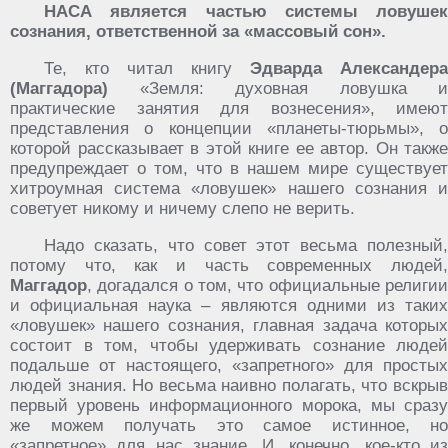
НАСА является частью системы ловушек
сознания, ответственной за «массовый сон».
Те, кто читал книгу
Эдварда Александера
(Маггадора)
«Земля: духовная ловушка и
практические занятия для вознесения», имеют
представления о концепции «планеты-тюрьмы», о
которой рассказывает в этой книге ее автор. Он также
предупреждает о том, что в нашем мире существует
хитроумная система «ловушек» нашего сознания и
советует никому и ничему слепо не верить.
Надо сказать, что совет этот весьма полезный,
потому что, как и часть современных людей,
Маггадор
, догадался о том, что официальные религии
и официальная наука – являются одними из таких
«ловушек» нашего сознания, главная задача которых
состоит в том, чтобы удерживать сознание людей
подальше от настоящего, «запретного» для простых
людей знания. Но весьма наивно полагать, что вскрыв
первый уровень информационного морока, мы сразу
же можем получать это самое истинное, но
«запретное» для нас знание. И, конечно, кое-кто из