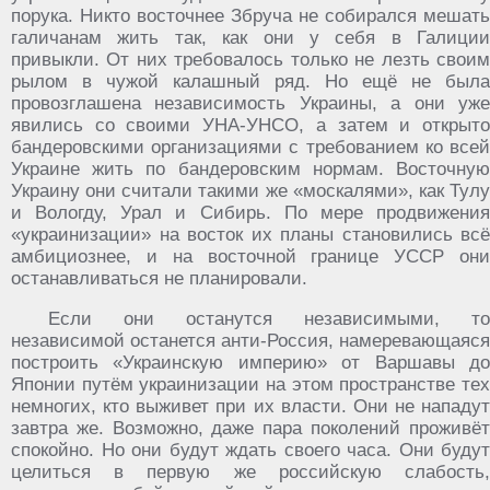
порука. Никто восточнее Збруча не собирался мешать
галичанам жить так, как они у себя в Галиции
привыкли. От них требовалось только не лезть своим
рылом в чужой калашный ряд. Но ещё не была
провозглашена независимость Украины, а они уже
явились со своими УНА-УНСО, а затем и открыто
бандеровскими организациями с требованием ко всей
Украине жить по бандеровским нормам. Восточную
Украину они считали такими же «москалями», как Тулу
и Вологду, Урал и Сибирь. По мере продвижения
«украинизации» на восток их планы становились всё
амбициознее, и на восточной границе УССР они
останавливаться не планировали.
Если они останутся независимыми, то
независимой останется анти-Россия, намеревающаяся
построить «Украинскую империю» от Варшавы до
Японии путём украинизации на этом пространстве тех
немногих, кто выживет при их власти. Они не нападут
завтра же. Возможно, даже пара поколений проживёт
спокойно. Но они будут ждать своего часа. Они будут
целиться в первую же российскую слабость,