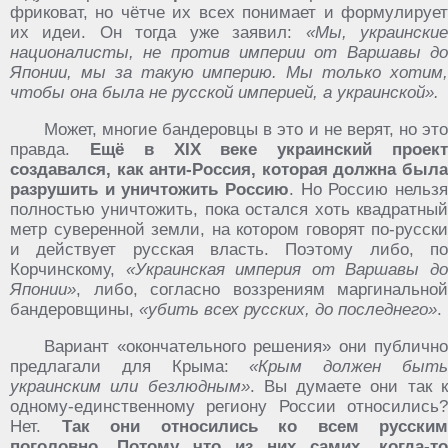
фриковат, но чётче их всех понимает и формулирует
их идеи. Он тогда уже заявил:
«Мы, украински
националисты, не против империи от Варшавы до
Японии, мы за такую империю. Мы только хотим,
чтобы она была не русской империей, а украинской».
Может, многие бандеровцы в это и не верят, но это
правда.
Ещё в XIX веке украинский проек
создавался, как анти-Россия, которая должна была
разрушить и уничтожить Россию
. Но Россию нельзя
полностью уничтожить, пока остался хоть квадратный
метр суверенной земли, на котором говорят по-русски
и действует русская власть. Поэтому либо, по
Корчинскому,
«Украинская империя от Варшавы д
Японии»
, либо, согласно воззрениям маргинальной
бандеровщины,
«убить всех русских, до последнего»
.
Вариант «окончательного решения» они публично
предлагали для Крыма:
«Крым должен быт
украинским или безлюдным»
. Вы думаете они так 
одному-единственному региону России относились?
Нет.
Так они относились ко всем русским
поголовно.
Потому что из них самих, когда-то