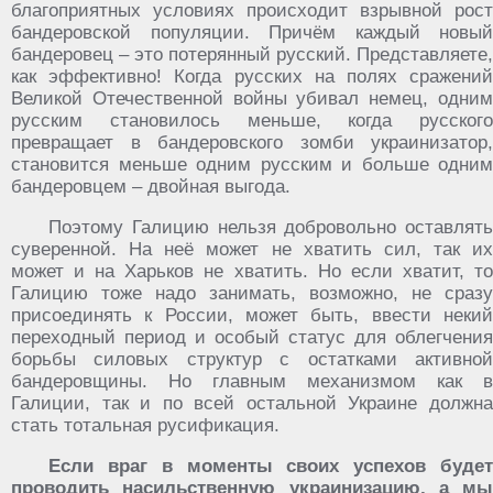
благоприятных условиях происходит взрывной рост
бандеровской популяции. Причём каждый новый
бандеровец – это потерянный русский. Представляете,
как эффективно! Когда русских на полях сражений
Великой Отечественной войны убивал немец, одним
русским становилось меньше, когда русского
превращает в бандеровского зомби украинизатор,
становится меньше одним русским и больше одним
бандеровцем – двойная выгода.
Поэтому Галицию нельзя добровольно оставлять
суверенной. На неё может не хватить сил, так их
может и на Харьков не хватить. Но если хватит, то
Галицию тоже надо занимать, возможно, не сразу
присоединять к России, может быть, ввести некий
переходный период и особый статус для облегчения
борьбы силовых структур с остатками активной
бандеровщины. Но главным механизмом как в
Галиции, так и по всей остальной Украине должна
стать тотальная русификация.
Если враг в моменты своих успехов будет
проводить насильственную украинизацию, а мы