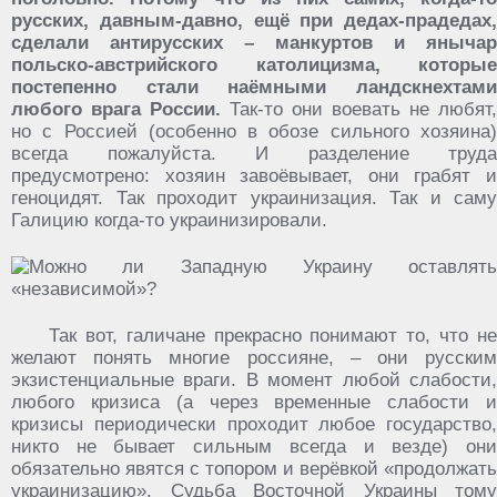
русских, давным-давно, ещё при дедах-прадедах,
сделали антирусских – манкуртов и янычар
польско-австрийского католицизма, которые
постепенно стали наёмными ландскнехтами
любого врага России.
Так-то они воевать не любят,
но с Россией (особенно в обозе сильного хозяина)
всегда пожалуйста. И разделение труда
предусмотрено: хозяин завоёвывает, они грабят и
геноцидят. Так проходит украинизация. Так и саму
Галицию когда-то украинизировали.
Так вот, галичане прекрасно понимают то, что не
желают понять многие россияне, – они русским
экзистенциальные враги. В момент любой слабости,
любого кризиса (а через временные слабости и
кризисы периодически проходит любое государство,
никто не бывает сильным всегда и везде) они
обязательно явятся с топором и верёвкой «продолжать
украинизацию». Судьба Восточной Украины тому