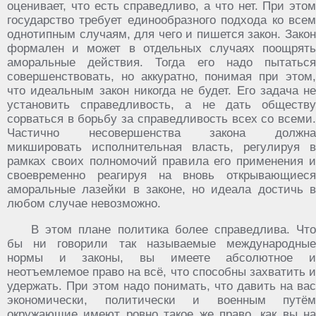
оценивает, что есть справедливо, а что нет. При этом
государство требует единообразного подхода ко всем
однотипным случаям, для чего и пишется закон. Закон
формален и может в отдельных случаях поощрять
аморальные действия. Тогда его надо пытаться
совершенствовать, но аккуратно, понимая при этом,
что идеальным закон никогда не будет. Его задача не
установить справедливость, а не дать обществу
сорваться в борьбу за справедливость всех со всеми.
Частично несовершенства закона должна
микшировать исполнительная власть, регулируя в
рамках своих полномочий правила его применения и
своевременно реагируя на вновь открывающиеся
аморальные лазейки в законе, но идеала достичь в
любом случае невозможно.
В этом плане политика более справедлива. Что
бы ни говорили так называемые международные
нормы и законы, вы имеете абсолютное и
неотъемлемое право на всё, что способны захватить и
удержать. При этом надо понимать, что давить на вас
экономически, политически и военным путём
окружающие имеют ровно такое же право, как вы на