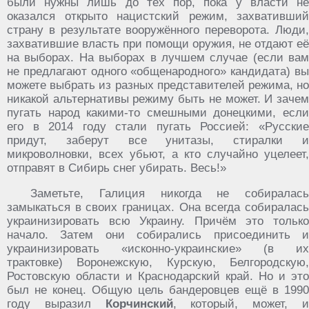
были нужны лишь до тех пор, пока у власти не
оказался открыто нацистский режим, захвативший
страну в результате вооружённого переворота. Люди,
захватившие власть при помощи оружия, не отдают её
на выборах. На выборах в лучшем случае (если вам
не предлагают одного «общенародного» кандидата) вы
можете выбрать из разных представителей режима, но
никакой альтернативы режиму быть не может. И зачем
пугать народ какими-то смешными донецкими, если
его в 2014 году стали пугать Россией: «Русские
придут, заберут все унитазы, стиралки и
микроволновки, всех убьют, а кто случайно уцелеет,
отправят в Сибирь снег убирать. Весь!»
Заметьте, Галиция никогда не собиралась
замыкаться в своих границах. Она всегда собиралась
украинизировать всю Украину. Причём это только
начало. Затем они собирались присоединить и
украинизировать «исконно-украинские» (в их
трактовке) Воронежскую, Курскую, Белгородскую,
Ростовскую области и Краснодарский край. Но и это
был не конец. Общую цель бандеровцев ещё в 1990
году выразил
Корчинский
, который, может, 