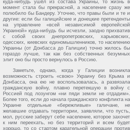
куда-нибудь ушёл из состава Украины, то жизнь в
момент стала бы прекрасной, а население сразу же
полюбило бы Бандеру. Уточню, что правы были и те и
другие: если бы галицийские и донецкие претенденты
на управление «всей независимой европейской
Украиной» куда-нибудь бы исчезли, заодно прихватив
с собой своих днепропетровских, харьковских,
одесских, киевских единомышленников, то населению
Украины (от Донбасса до Галиции) точно жилось бы
гораздо лучше, так как без собственных безумных
элит оно бы просто вернулось в Россию.
Заметьте, однако, когда у Галиции возникла
возможность строить «свою» Украину без Крыма и
Донбасса, она ею не воспользовалась, а развязала
гражданскую войну, плавно перетекшую в войну с
Россией под лозунгом «ни пяди земли не отдадим».
Более того, если до начала гражданского конфликта на
Украине отдельные «бережливые» галичане, не
желавшие отдавать территории, заявляли, что пусть,
мол, русские заберут себе население, которое захочет
к ним переехать, но без территорий и всем будет
хорошо, то со стартом карательной операции против