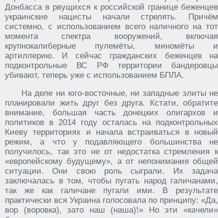
Донбасса в рвущихся к российской границе беженцев
украинские нацисты начали стрелять. Причём
системно, с использованием всего наличного на тот
момента спектра вооружений, включая
крупнокалиберные пулемёты, миномёты и
артиллерию. И сейчас гражданских беженцев на
подконтрольные ВС РФ территории бандеровцы
убивают, теперь уже с использованием БПЛА.
На деле ни юго-восточные, ни западные элиты не
планировали жить друг без друга. Кстати, обратите
внимание, большая часть донецких олигархов и
политиков в 2014 году осталась на подконтрольных
Киеву территориях и начала встраиваться в новый
режим, а что у подавляющего большинства не
получилось, так это не от недостатка стремления к
«европейскому будущему», а от непонимания общей
ситуации. Они свою роль сыграли. Их задача
заключалась в том, чтобы пугать народ галичанами,
так же как галичане пугали ими. В результате
практически вся Украина голосовала по принципу: «Да,
вор (воровка), зато наш (наша)!» Но эти «качели»