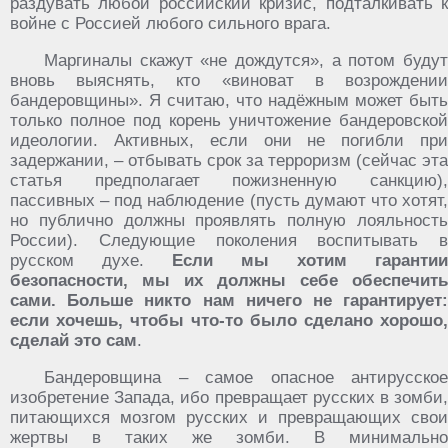
раздувать любой российский кризис, подталкивать к
войне с Россией любого сильного врага.
Маргиналы скажут «не дождутся», а потом будут
вновь выяснять, кто «виноват в возрождении
бандеровщины». Я считаю, что надёжным может быть
только полное под корень уничтожение бандеровской
идеологии. Активных, если они не погибли при
задержании, – отбывать срок за терроризм (сейчас эта
статья предполагает пожизненную санкцию),
пассивных – под наблюдение (пусть думают что хотят,
но публично должны проявлять полную лояльность
России). Следующие поколения воспитывать в
русском духе.
Если мы хотим гарантии
безопасности, мы их должны себе обеспечить
сами. Больше никто нам ничего не гарантирует:
если хочешь, чтобы что-то было сделано хорошо,
сделай это сам
.
Бандеровщина – самое опасное антирусское
изобретение Запада, ибо превращает русских в зомби,
питающихся мозгом русских и превращающих свои
жертвы в таких же зомби. В минимально