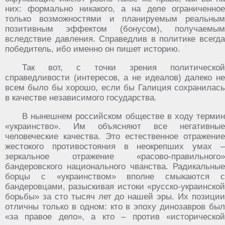
них: формально никакого, а на деле ограниченное
только возможностями и планируемым реальным
позитивным эффектом (бонусом), получаемым
вследствие давления. Справедлив в политике всегда
победитель, ибо именно он пишет историю.
Так вот, с точки зрения политической
справедливости (интересов, а не идеалов) далеко не
всем было бы хорошо, если бы Галиция сохранилась
в качестве независимого государства.
В нынешнем российском обществе в ходу термин
«украинство». Им объясняют все негативные
человеческие качества. Это естественное отражение
жестокого противостояния в неокрепших умах –
зеркальное отражение «расово-правильного»
бандеровского национального чванства. Радикальные
борцы с «украинством» вполне смыкаются с
бандеровцами, разыскивая истоки «русско-украинской
борьбы» за сто тысяч лет до нашей эры. Их позиции
отличны только в одном: кто в эпоху динозавров был
«за правое дело», а кто – против «исторической