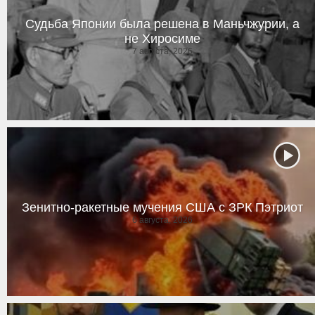
Судьба Японии была решена в Маньчжурии, а
не Хиросиме
7 августа, 2026
Зенитно-ракетные мучения США с ЗРК Пэтриот
6 августа, 2026