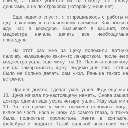
прием, а также уболтал их на скидку, т.к. плачу
деньгами, а не по страховке (которой у меня нет)
Еще неделю спустя, я отпрашиваюсь с работы и
еду в клинику к назначенному времени. Как обычно
жду час в коридоре. Вызывают в кабинет, где
медсестра начала делать все необходимые
процедуры.
На этот раз мне за щеку положили ватную
палочку, намазанную каким-то лекарством, после чего
медсестра ушла еще минут на 15. Палочка понемногу
начала замораживать щеку, видимо для того, чтобы
было не больно делать сам укол. Раньше такого не
встречал.
Пришел доктор, сделал укол, ушел. Жду еще мин
10. Щека начала по-настоящему неметь. Снова зашел
доктор, сделал еще укола четыре, ушел. Жду еще мин
10. За это время у меня онемела половина лица,
включая часть носа и щеку до самого глаза, а также
была полностью пролистана лента в контакте,
фейсбуке и реддите. Такой сильной анестезии мне