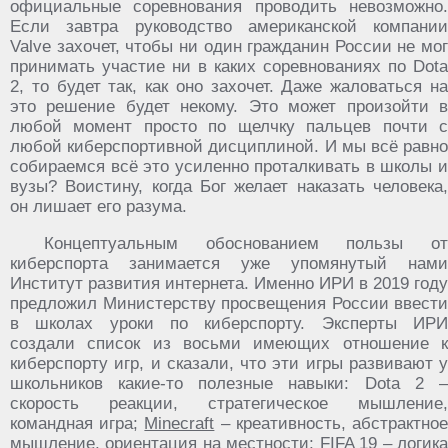
официальные соревнования проводить невозможно.
Если завтра руководство американской компании
Valve захочет, чтобы ни один гражданин России не мог
принимать участие ни в каких соревнованиях по Dota
2, то будет так, как оно захочет. Даже жаловаться на
это решение будет некому. Это может произойти в
любой момент просто по щелчку пальцев почти с
любой киберспортивной дисциплиной. И мы всё равно
собираемся всё это усиленно проталкивать в школы и
вузы? Воистину, когда Бог желает наказать человека,
он лишает его разума.
Концептуальным обоснованием пользы от
киберспорта занимается уже упомянутый нами
Институт развития интернета. Именно ИРИ в 2019 году
предложил Министерству просвещения России ввести
в школах уроки по киберспорту. Эксперты ИРИ
создали список из восьми имеющих отношение к
киберспорту игр, и сказали, что эти игры развивают у
школьников какие-то полезные навыки: Dota 2 –
скорость реакции, стратегическое мышление,
командная игра;
Minecraft
– креативность, абстрактно
мышление, ориентация на местности; FIFA 19 – логика