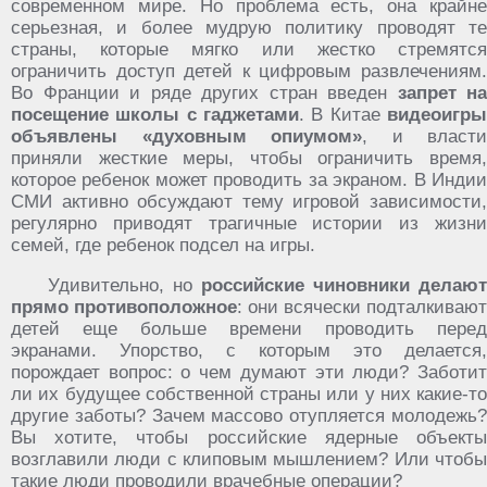
современном мире. Но проблема есть, она крайне
серьезная, и более мудрую политику проводят те
страны, которые мягко или жестко стремятся
ограничить доступ детей к цифровым развлечениям.
Во Франции и ряде других стран введен
запрет на
посещение школы с гаджетами
. В Китае
видеоигры
объявлены «духовным опиумом»
, и власти
приняли жесткие меры, чтобы ограничить время,
которое ребенок может проводить за экраном. В Индии
СМИ активно обсуждают тему игровой зависимости,
регулярно приводят трагичные истории из жизни
семей, где ребенок подсел на игры.
Удивительно, но
российские чиновники делают
прямо противоположное
: они всячески подталкивают
детей еще больше времени проводить перед
экранами. Упорство, с которым это делается,
порождает вопрос: о чем думают эти люди? Заботит
ли их будущее собственной страны или у них какие-то
другие заботы? Зачем массово отупляется молодежь?
Вы хотите, чтобы российские ядерные объекты
возглавили люди с клиповым мышлением? Или чтобы
такие люди проводили врачебные операции?