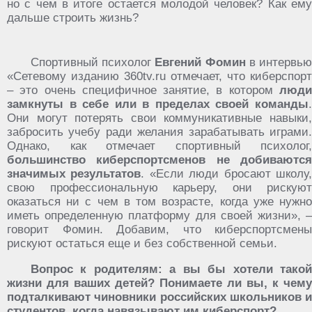
но с чем в итоге остается молодой человек? Как ему
дальше строить жизнь?
Спортивный психолог
Евгений Фомин
в интервь
«Сетевому изданию 360tv.ru отмечает, что киберспорт
– это очень специфичное занятие, в котором
люди
замкнуты в себе или в пределах своей команды
.
Они могут потерять свои коммуникативные навыки,
забросить учебу ради желания зарабатывать играми.
Однако, как отмечает спортивный психолог,
большинство киберспортсменов не добиваются
значимых результатов
. «Если люди бросают школу
свою профессиональную карьеру, они рискуют
оказаться ни с чем в том возрасте, когда уже нужно
иметь определенную платформу для своей жизни», –
говорит Фомин. Добавим, что киберспортсмены
рискуют остаться еще и без собственной семьи.
Вопрос к родителям: а вы бы хотели такой
жизни для ваших детей? Понимаете ли вы, к чему
подталкивают чиновники российских школьников и
студентов, когда навязывают им киберспорт?