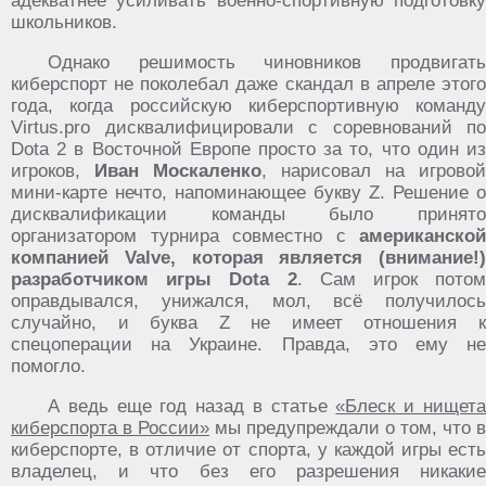
адекватнее усиливать военно-спортивную подготовку
школьников.
Однако решимость чиновников продвигать
киберспорт не поколебал даже скандал в апреле этого
года, когда российскую киберспортивную команду
Virtus.pro дисквалифицировали с соревнований по
Dota 2 в Восточной Европе просто за то, что один из
игроков,
Иван Москаленко
, нарисовал на игровой
мини-карте нечто, напоминающее букву Z. Решение о
дисквалификации команды было принято
организатором турнира совместно с
американской
компанией Valve, которая является (внимание!)
разработчиком игры Dota 2
. Сам игрок потом
оправдывался, унижался, мол, всё получилось
случайно, и буква Z не имеет отношения к
спецоперации на Украине. Правда, это ему не
помогло.
А ведь еще год назад в статье
«Блеск и нищет
киберспорта в России»
мы предупреждали о том, что в
киберспорте, в отличие от спорта, у каждой игры есть
владелец, и что без его разрешения никакие