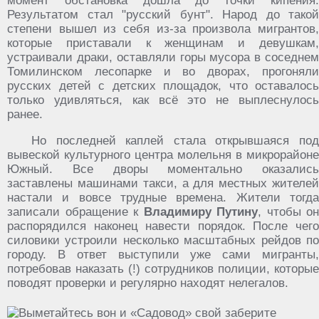
момент обстановка дошла до точки кипения.
Результатом стал "русский бунт". Народ до такой
степени вышел из себя из-за произвола мигрантов,
которые приставали к женщинам и девушкам,
устраивали драки, оставляли горы мусора в соседнем
Томилинском лесопарке и во дворах, прогоняли
русских детей с детских площадок, что оставалось
только удивляться, как всё это не выплеснулось
ранее.
Но последней каплей стала открывшаяся под
вывеской культурного центра молельня в микрорайоне
Южный. Все дворы моментально оказались
заставлены машинами такси, а для местных жителей
настали и вовсе трудные времена. Жители тогда
записали обращение к
Владимиру Путину
, чтобы он
распорядился наконец навести порядок. После чего
силовики устроили несколько масштабных рейдов по
городу. В ответ выступили уже сами мигранты,
потребовав наказать (!) сотрудников полиции, которые
поводят проверки и регулярно находят нелегалов.