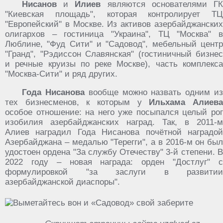
Нисанов
и
Илиев
являются основателями Г
"Киевская площадь", которая контролирует ТЦ
"Европейский" в Москве. Из активов азербайджанских
олигархов – гостиница "Украина", ТЦ "Москва" в
Люблине, "Фуд Сити" и "Садовод", мебельный центр
"Гранд", "Рэдиссон Славянская" (гостиничный бизнес
и речные круизы по реке Москве), часть комплекса
"Москва-Сити" и ряд других.
Года Нисанова
вообще можно назвать одним и
тех бизнесменов, к которым у
Ильхама Алиев
особое отношение: на него уже посыпался целый рог
изобилия азербайджанских наград. Так, в 2011-м
Алиев наградил Года Нисанова почётной наградой
Азербайджана – медалью "Терегги", а в 2016-м он был
удостоен ордена "За службу Отечеству" 3-й степени. В
2022 году – новая награда: орден "Достлуг" с
формулировкой "за заслуги в развитии
азербайджанской диаспоры".