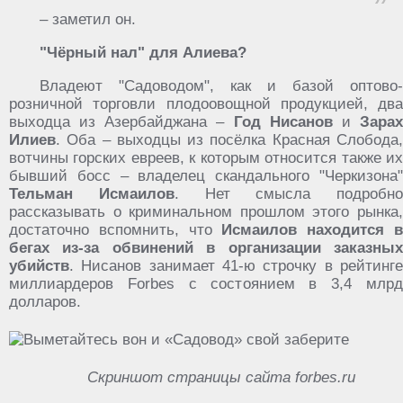
– заметил он.
"Чёрный нал" для Алиева?
Владеют "Садоводом", как и базой оптово-
розничной торговли плодоовощной продукцией, два
выходца из Азербайджана –
Год Нисанов
и
Зара
Илиев
. Оба – выходцы из посёлка Красная Слобода,
вотчины горских евреев, к которым относится также их
бывший босс – владелец скандального "Черкизона"
Тельман Исмаилов
. Нет смысла подробно
рассказывать о криминальном прошлом этого рынка,
достаточно вспомнить, что
Исмаилов находится 
бегах из-за обвинений в организации заказных
убийств
. Нисанов занимает 41-ю строчку в рейтинге
миллиардеров Forbes с состоянием в 3,4 млрд
долларов.
Скриншот страницы сайта forbes.ru