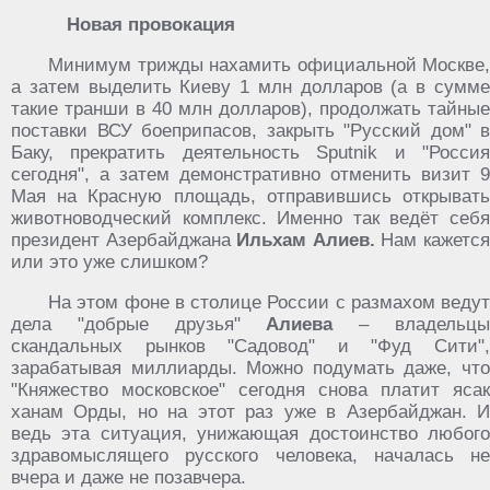
Новая провокация
Минимум трижды нахамить официальной Москве,
а затем выделить Киеву 1 млн долларов (а в сумме
такие транши в 40 млн долларов), продолжать тайные
поставки ВСУ боеприпасов, закрыть "Русский дом" в
Баку, прекратить деятельность Sputnik и "Россия
сегодня", а затем демонстративно отменить визит 9
Мая на Красную площадь, отправившись открывать
животноводческий комплекс. Именно так ведёт себя
президент Азербайджана
Ильхам Алиев.
Нам кажетс
или это уже слишком?
На этом фоне в столице России с размахом ведут
дела "добрые друзья"
Алиева
– владельц
скандальных рынков "Садовод" и "Фуд Сити",
зарабатывая миллиарды. Можно подумать даже, что
"Княжество московское" сегодня снова платит ясак
ханам Орды, но на этот раз уже в Азербайджан. И
ведь эта ситуация, унижающая достоинство любого
здравомыслящего русского человека, началась не
вчера и даже не позавчера.