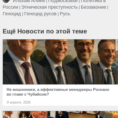
Ильхам Алиев
Подмосковье
Политика в
|
|
России
Этническая преступность
Беззаконие
|
|
|
Геноцид
Геноцид русов
Русь
|
|
Ещё Новости по этой теме
Не мошенники, а эффективные менеджеры Роснано
во главе с Чубайсом?
9 апреля, 2026