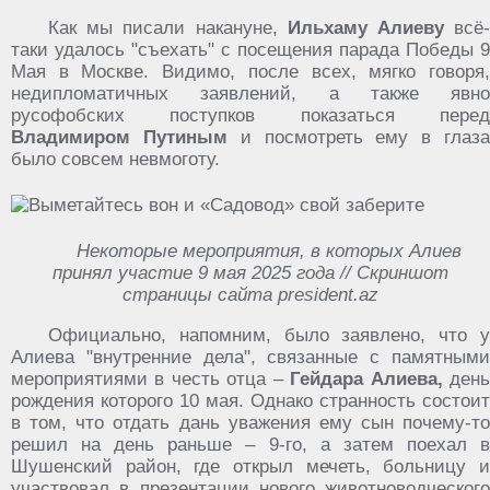
Как мы писали накануне,
Ильхаму Алиеву
всё
таки удалось "съехать" с посещения парада Победы 9
Мая в Москве. Видимо, после всех, мягко говоря,
недипломатичных заявлений, а также явно
русофобских поступков показаться перед
Владимиром Путиным
и посмотреть ему в глаз
было совсем невмоготу.
Некоторые мероприятия, в которых Алиев
принял участие 9 мая 2025 года // Скриншот
страницы сайта president.az
Официально, напомним, было заявлено, что у
Алиева "внутренние дела", связанные с памятными
мероприятиями в честь отца –
Гейдара Алиева,
ден
рождения которого 10 мая. Однако странность состоит
в том, что отдать дань уважения ему сын почему-то
решил на день раньше – 9-го, а затем поехал в
Шушенский район, где открыл мечеть, больницу и
участвовал в презентации нового животноводческого