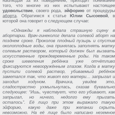
наблюдая за их поведением, приходит понимание
того, что многие из них испытывают настоящее
удовольствие
, своего рода,
эйфорию
от процедур
аборта
. Обратимся к статье
Юлии Сысоевой
, 
которой она говорит о следующем случае:
«Однажды я наблюдала страшную сцену в
абортарии. Врач-гинеколог делала солевой аборт на
позднем сроке. Проколов плодный пузырь и спустив
околоплодные воды, она принялась заполнять матку
солевым раствором, который должен был вызвать
искусственные преждевременные роды. На таком
сроке шевеления ребёнка уже отчётливо
фиксируются невооружённым глазом. Когда в матку
пустили солевой раствор, убиваемый ребёнок
заметался так, что живот его матери… запрыгал и
заходил ходуном. Врачиха, увидев это,
сладострастно ухмыльнулась, сказав буквально
следующее: “Ишь, чувствует, что его убивают, как
запрыгал, но ничего, недолго ему прыгать
осталось”. Её лицо при этом выражало такую
эйфорию, какую даже при желании скрыть
невозможно. На её лице было написано неземное