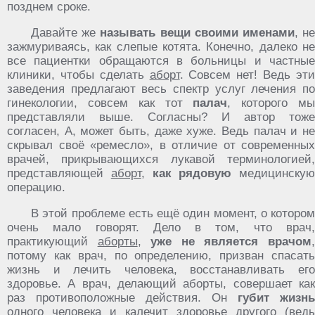
позднем сроке.
Давайте же
называть вещи своими именами
, н
зажмуриваясь, как слепые котята. Конечно, далеко не
все пациентки обращаются в больницы и частные
клиники, чтобы сделать
аборт
. Совсем нет! Ведь эт
заведения предлагают весь спектр услуг лечения по
гинекологии, совсем как тот
палач
, которого м
представляли выше. Согласны? И автор тоже
согласен, А, может быть, даже хуже. Ведь палач и не
скрывал своё «ремесло», в отличие от современных
врачей, прикрывающихся лукавой терминологией,
представляющей
аборт
,
как рядовую
медицинскую
операцию.
В этой проблеме есть ещё один момент, о котором
очень мало говорят. Дело в том, что врач,
практикующий
аборты
,
уже не является врачом
потому как врач, по определению, призван спасать
жизнь и лечить человека, восстанавливать его
здоровье. А врач, делающий аборты, совершает как
раз противоположные действия. Он
губит жизнь
одного человека и калечит здоровье другого (ведь