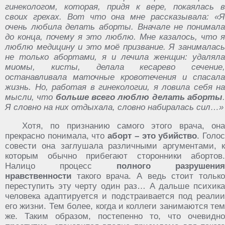
гинекологом, которая, придя к вере, покаялась в
своих грехах. Вот что она мне рассказывала: «Я
очень любила делать аборты. Вначале не понимала
до конца, почему я это люблю. Мне казалось, что я
люблю медицину и это моё призвание. Я занималась
не только абортами, я и лечила женщин: удаляла
миомы, кисты, делала кесарево сечение,
останавливала маточные кровотечения и спасала
жизнь. Но, работая в гинекологии, я ловила себя на
мысли, что
больше всего люблю делать аборты
Я словно на них отдыхала, словно набиралась сил…»
Хотя, по признанию самого этого врача, она
прекрасно понимала, что
аборт – это убийство
. Голо
совести она заглушала различными аргументами, к
которым обычно прибегают сторонники абортов.
Налицо процесс
полного разрушения
нравственности
такого врача. А ведь стоит только
переступить эту черту один раз… А дальше психика
человека адаптируется и подстраивается под реалии
его жизни. Тем более, когда и коллеги занимаются тем
же. Таким образом, постепенно то, что очевидно