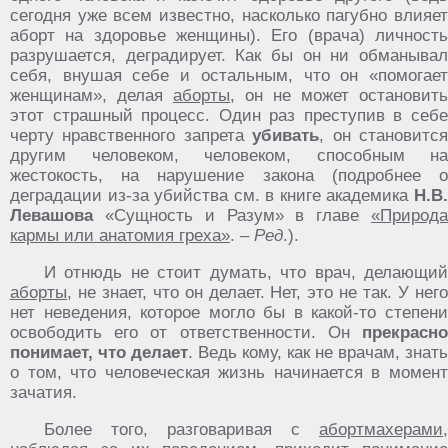
сегодня уже всем известно, насколько пагубно влияет
аборт на здоровье женщины). Его (врача) личность
разрушается, деградирует. Как бы он ни обманывал
себя, внушая себе и остальным, что он «помогает
женщинам», делая
аборты
, он не может остановить
этот страшный процесс. Один раз преступив в себе
черту нравственного запрета
убивать
, он становитс
другим человеком, человеком, способным на
жестокость, на нарушение закона (подробнее о
деградации из-за убийства см. в книге академика
Н.В.
Левашова
«Сущность и Разум» в главе
«Природа
кармы или анатомия греха»
. –
Ред
.).
И отнюдь не стоит думать, что врач, делающий
аборты
, не знает, что он делает. Нет, это не так. У него
нет неведения, которое могло бы в какой-то степени
освободить его от ответственности. Он
прекрасно
понимает, что делает
. Ведь кому, как не врачам, знать
о том, что человеческая жизнь начинается в момент
зачатия.
Более того, разговаривая с
абортмахерами
,