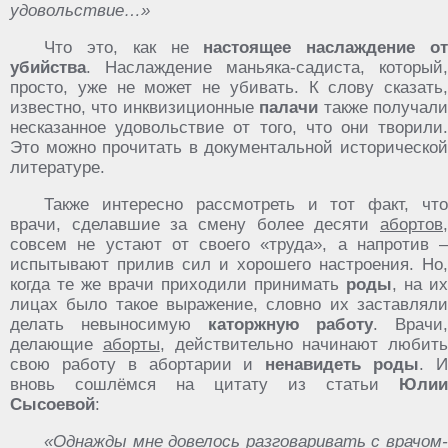
удовольствие…»
Что это, как не
настоящее наслаждение о
убийства
. Наслаждение маньяка-садиста, который,
просто, уже не может не убивать. К слову сказать,
известно, что инквизиционные
палачи
также получал
несказанное удовольствие от того, что они творили.
Это можно прочитать в документальной исторической
литературе.
Также интересно рассмотреть и тот факт, что
врачи, сделавшие за смену более десяти
абортов
,
совсем не устают от своего «труда», а напротив –
испытывают прилив сил и хорошего настроения. Но,
когда те же врачи приходили принимать
роды
, на их
лицах было такое выражение, словно их заставляли
делать невыносимую
каторжную работу
. Врачи,
делающие
аборты
, действительно начинают любить
свою работу в абортарии и
ненавидеть роды
. 
вновь сошлёмся на цитату из статьи
Юлии
Сысоевой
:
«Однажды мне довелось разговаривать с врачом-