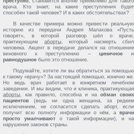
преступно
, становится вполне приемлемо для такого
врача. Кто знает, на какие преступления будет
способен такой человек? И в каких обстоятельствах?
В качестве примера можно привести реальную
историю из передачи Андрея Малахова «Пусть
говорят», в которой разговор шёл о враче,
практикующим
аборты
, который насмерть сбил
человека. Акцент в передаче делался на отношение
виновного к преступлению –
циничное
равнодушное
было это отношение.
Подумайте, хотите ли вы обратиться за помощью
к такому «врачу»? За настоящей помощью, конечно же.
Но ведь врач работает в конкретном лечебном
заведении. И мы видим, что и клиника, практикующая
аборты
, как правило, способна и на
обман свои
пациентов
(ведь ни одна женщина, за редким
исключением, не согласится сделать аборт, если
получит всю полноту информации о нём, а
врачи
просто умалчивают
о такой информации), и на
нарушение законов страны.