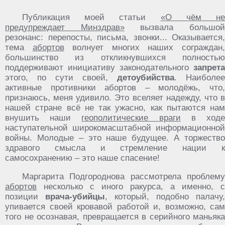
Публикация моей статьи
«О чём н
предупреждает Минздрав»
вызвала большо
резонанс: перепосты, письма, звонки... Оказывается,
тема
абортов
волнует многих наших сограждан
большинство из откликнувшихся полностью
поддерживают инициативу законодательного
запрета
этого, по сути своей,
детоубийства
. Наиболее
активные противники абортов – молодёжь, что,
признаюсь, меня удивило. Это вселяет надежду, что в
нашей стране всё не так ужасно, как пытаются нам
внушить наши
геополитические враги
в ход
наступательной широкомасштабной информационной
войны. Молодые – это наше будущее. А торжество
здравого смысла и стремление нации к
самосохранению – это наше спасение!
Маргарита Подгороднова рассмотрела проблему
абортов
несколько с иного ракурса, а именно, с
позиции
врача-убийцы
, который, подобно палачу,
упивается своей кровавой работой и, возможно, сам
того не осознавая, превращается в серийного маньяка