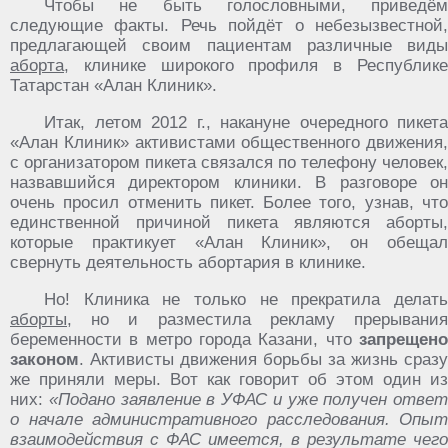
Чтобы не быть голословными, приведём
следующие факты. Речь пойдёт о небезызвестной,
предлагающей своим пациентам различные виды
аборта
, клинике широкого профиля в Республике
Татарстан «Алан Клиник».
Итак, летом 2012 г., накануне очередного пикета
«Алан Клиник» активистами общественного движения,
с организатором пикета связался по телефону человек,
назвавшийся директором клиники. В разговоре он
очень просил отменить пикет. Более того, узнав, что
единственной причиной пикета являются аборты,
которые практикует «Алан Клиник», он обещал
свернуть деятельность абортария в клинике.
Но! Клиника не только не прекратила делать
аборты
, но и разместила рекламу прерывания
беременности в метро города Казани, что
запрещено
законом
. Активисты движения борьбы за жизнь сразу
же приняли меры. Вот как говорит об этом один из
них:
«Подано заявление в УФАС и уже получен ответ
о начале административного расследования. Опыт
взаимодействия с ФАС имеется, в результате чего